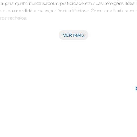
 para quem busca sabor e praticidade em suas refeições. Ideal 
do cada mordida uma experiência deliciosa. Com uma textura mac
os recheios.

VER MAIS
g é assado para garantir frescor e qualidade. O gergelim, a
oé cuidadosamente elaborado para oferecer um sabor caseiro, que 
permite que você o utilize em diversas receitas. Experimente
zinha é o limite, e com o Pão Hot Dog com Gergelim Assado, su
antes de servir. Isso realça o sabor e proporciona uma text