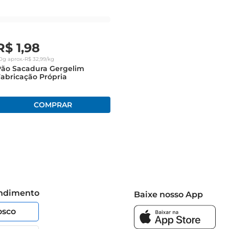
R$
1
,
98
0g
aprox.
•
R$
32
,
99
/kg
Pão Sacadura Gergelim
abricação Própria
endimento
Baixe nosso App
osco