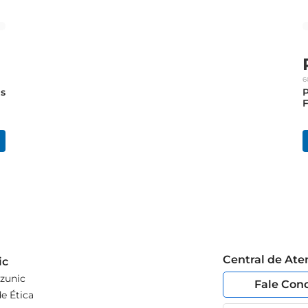
oveite momentos de descontração com amigos e familiares.
6
s
F
Central de At
ic
zunic
Fale Con
e Ética