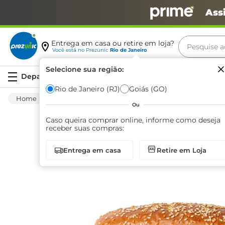
Ass
Pesquise aq
Entrega em casa ou retire em loja?
Você está no
Prezunic
Rio de Janeiro
Termos m
Selecione sua região:
Serviços
carne
Rio de Janeiro (RJ)
Goiás (GO)
Padaria
Pão
Outros Pães
Pão Hot D
leite
Ou
café
Caso queira comprar online, informe como deseja
receber suas compras:
queijo
Entrega em casa
Retire em Loja
azeite
biscoit
arroz
iogurte
papel h