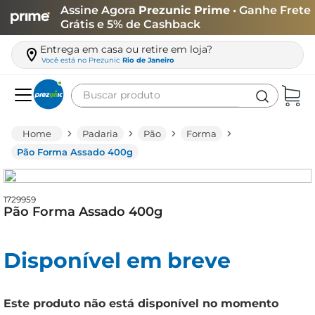
Assine Agora
Prezunic Prime
• Ganhe Frete
Grátis e 5% de Cashback
Entrega em casa ou retire em loja?
Você está no
Prezunic
Rio de Janeiro
Buscar produto
Termos mais buscados
Padaria
Pão
Forma
carne
Pão Forma Assado 400g
leite
café
1729959
Pão Forma Assado 400g
queijo
biscoito
Disponível em breve
azeite
arroz
Este produto não está disponível no momento