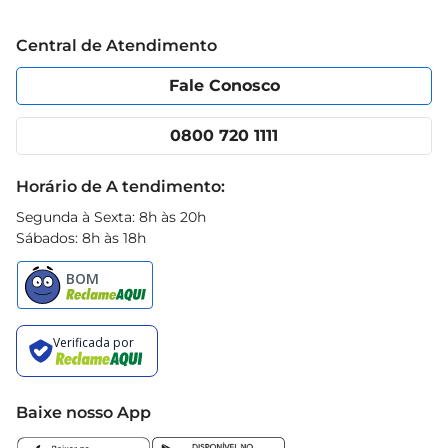
Grupo Cencosud
acompanhamentos, e descubra novas formas de 
Trabalhe conosco
Blog Prezunic
saborear este pão incrível.
Central de Atendimento
Política de Privacidade
Código de Ética
Portal do fornecedor
Encartes
Fale Conosco
Nossas lojas
App Prezunic
Cencosud Media
Clube Prezunic
0800 720 1111
Receitas
Black Friday
Horário de A tendimento:
Segunda à Sexta: 8h às 20h
Sábados: 8h às 18h
Baixe nosso App