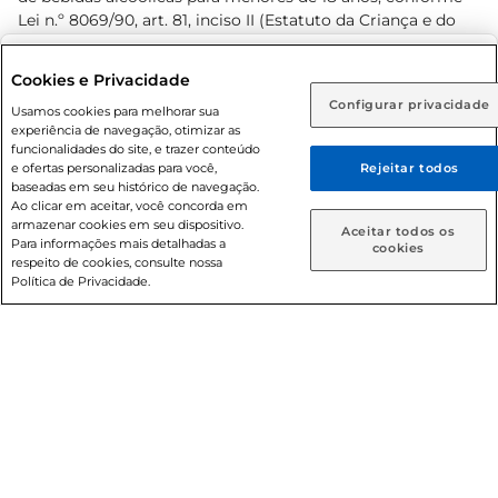
Lei n.º 8069/90, art. 81, inciso II (Estatuto da Criança e do
Adolescente). Preços e condições exclusivos para o
www.prezunic.com.br
, podendo sofrer alterações sem aviso
Selecione sua região:
Cookies e Privacidade
prévio. O valor mínimo para as compras on-line é de R$
Configurar privacidade
Rio de Janeiro (RJ)
Goiás (GO)
Usamos cookies para melhorar sua
80,00.
experiência de navegação, otimizar as
Ou
funcionalidades do site, e trazer conteúdo
e ofertas personalizadas para você,
Rejeitar todos
Caso queira comprar online, informe como deseja receber
baseadas em seu histórico de navegação.
suas compras:
Ao clicar em aceitar, você concorda em
armazenar cookies em seu dispositivo.
© 2026 Copyright. Todos os direitos
Aceitar todos os
Para informações mais detalhadas a
Entrega em casa
Retire em Loja
cookies
reservados Prezunic.
respeito de cookies, consulte nossa
Política de Privacidade.
Cencosud Brasil Comercial SA.CNPJ sob n° 39.346.861/0350-
38 . Sediada na Av. das Nações Unidas, 12.995, 21º andar, CEP:
04.578-000, Bairro Brooklin Paulista, na cidade de São Paulo
- SP.