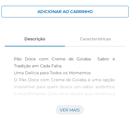
iogurte
papel higiênico
ADICIONAR AO CARRINHO
cerveja
Descrição
Características
Pão Doce com Creme de Goiaba  Sabor e 
Tradição em Cada Fatia

Uma Delícia para Todos os Momentos  

O Pão Doce com Creme de Goiaba é uma opção 
irresistível para quem busca um sabor autêntico 
e reconfortante. Com uma receita que combina a 
leveza do pão doce e o sabor marcante da 
goiabada, este produto é perfeito para 
VER MAIS
acompanhar o café da manhã, o lanche da tarde 
ou até mesmo para adoçar momentos especiais. 
Cada fatia traz uma explosão de sabor que agrada 