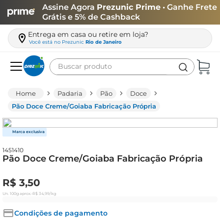
Assine Agora
Prezunic Prime
• Ganhe Frete
Grátis e 5% de Cashback
Entrega em casa ou retire em loja?
Você está no
Prezunic
Rio de Janeiro
Buscar produto
Termos mais buscados
Padaria
Pão
Doce
carne
Pão Doce Creme/Goiaba Fabricação Própria
leite
café
1451410
queijo
Pão Doce Creme/Goiaba Fabricação Própria
azeite
R$
3
,
50
biscoito
Un.
100g
aprox.
•
R$
34
,
99
/kg
arroz
Condições de pagamento