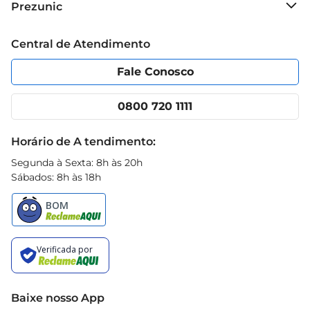
Prezunic
alimento nutritivo na sua rotina
Grupo Cencosud
Trabalhe conosco
Blog Prezunic
Central de Atendimento
Política de Privacidade
Código de Ética
Portal do fornecedor
Encartes
Fale Conosco
Nossas lojas
App Prezunic
Cencosud Media
Clube Prezunic
0800 720 1111
Receitas
Black Friday
Horário de A tendimento:
Segunda à Sexta: 8h às 20h
Sábados: 8h às 18h
Baixe nosso App