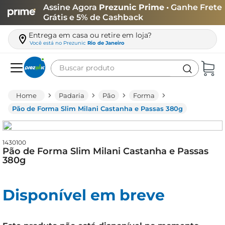
Assine Agora
Prezunic Prime
• Ganhe Frete
Grátis e 5% de Cashback
Entrega em casa ou retire em loja?
Você está no
Prezunic
Rio de Janeiro
Buscar produto
Termos mais buscados
Padaria
Pão
Forma
carne
Pão de Forma Slim Milani Castanha e Passas 380g
leite
café
1430100
Pão de Forma Slim Milani Castanha e Passas
queijo
380g
azeite
Disponível em breve
biscoito
arroz