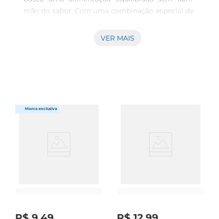
mão do sabor. Com uma combinação especial de 
castanhase passas, este pão proporciona uma 
experiência única a cada mordida. Seu formato 
VER MAIS
slim é perfeito para quem deseja controlar a 
ingestão de calorias, tornandose uma escolha 
prática e nutritiva para o café da manhã ou 
lanche.

Ingredientes selecionados para um 
saborinigualável  

Produzido com ingredientes de alta qualidade, o 
Pão Forma Slim Milani é rico em fibras e 
nutrientes essenciais. As castanhas adicionam 
crocância e um toque de sabor, enquanto as 
passas oferecem um leve dulçor, criando um 
equilíbrio perfeito. Este pão é uma excelente 
fonte de energia, ideal para começar o dia ou 
para um lanche saudável durante a tarde.

Versatilidade na cozinha

R$
9
,
49
R$
12
,
99