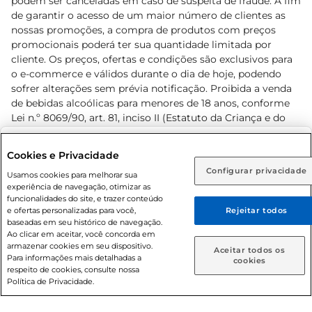
podem ser canceladas em caso de suspeita de fraude. A fim
de garantir o acesso de um maior número de clientes as
nossas promoções, a compra de produtos com preços
promocionais poderá ter sua quantidade limitada por
cliente. Os preços, ofertas e condições são exclusivos para
o e-commerce e válidos durante o dia de hoje, podendo
sofrer alterações sem prévia notificação. Proibida a venda
de bebidas alcoólicas para menores de 18 anos, conforme
Lei n.º 8069/90, art. 81, inciso II (Estatuto da Criança e do
Adolescente). Preços e condições exclusivos para o
www.prezunic.com.br
, podendo sofrer alterações sem aviso
Selecione sua região:
Cookies e Privacidade
prévio. O valor mínimo para as compras on-line é de R$
Configurar privacidade
Rio de Janeiro (RJ)
Goiás (GO)
Usamos cookies para melhorar sua
80,00.
experiência de navegação, otimizar as
Ou
funcionalidades do site, e trazer conteúdo
e ofertas personalizadas para você,
Rejeitar todos
Caso queira comprar online, informe como deseja receber
baseadas em seu histórico de navegação.
suas compras:
Ao clicar em aceitar, você concorda em
armazenar cookies em seu dispositivo.
© 2026 Copyright. Todos os direitos
Aceitar todos os
Para informações mais detalhadas a
Entrega em casa
Retire em Loja
cookies
reservados Prezunic.
respeito de cookies, consulte nossa
Política de Privacidade.