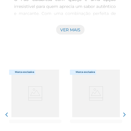
irresistível para quem aprecia um sabor autêntico 
e marcante. Com uma combinação perfeita de 
calabresa e queijo, este pão é ideal para ser 
servido em qualquer ocasião, seja no café da 
VER MAIS
manhã, no lanche da tarde ou em um churrasco 
com amigos. Sua textura macia esabor intenso 
tornam cada mordida uma experiência única.

Ingredientes Selecionados  

Este pão é elaborado com ingredientes de alta 
qualidade, garantindo um sabor inigualável. A 
calabresa, conhecida por seu tempero especial, se 
une ao queijo, criando uma harmonia de sabores 
que agrada a todos. A receita é pensada para 
proporcionar um produto que não só satisfaça o 
paladar, mas que também traga um pedacinho 
da tradição brasileira para a mesa.

Versatilidade na Cozinha  

O Pão Calabresa com Queijo é extremamente 