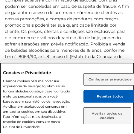
Compras sujeitas a confirmação de estoque. Compras
podem ser canceladas em caso de suspeita de fraude. A fim
de garantir o acesso de um maior número de clientes as
nossas promoções, a compra de produtos com preços
promocionais poderá ter sua quantidade limitada por
cliente. Os preços, ofertas e condições são exclusivos para
o e-commerce e válidos durante o dia de hoje, podendo
sofrer alterações sem prévia notificação. Proibida a venda
de bebidas alcoólicas para menores de 18 anos, conforme
Lei n.º 8069/90, art. 81, inciso II (Estatuto da Criança e do
Adolescente). Preços e condições exclusivos para o
www.prezunic.com.br
, podendo sofrer alterações sem aviso
Selecione sua região:
Cookies e Privacidade
prévio. O valor mínimo para as compras on-line é de R$
Configurar privacidade
Rio de Janeiro (RJ)
Goiás (GO)
Usamos cookies para melhorar sua
80,00.
experiência de navegação, otimizar as
Ou
funcionalidades do site, e trazer conteúdo
e ofertas personalizadas para você,
Rejeitar todos
Caso queira comprar online, informe como deseja receber
baseadas em seu histórico de navegação.
suas compras:
Ao clicar em aceitar, você concorda em
armazenar cookies em seu dispositivo.
© 2026 Copyright. Todos os direitos
Aceitar todos os
Para informações mais detalhadas a
Entrega em casa
Retire em Loja
cookies
reservados Prezunic.
respeito de cookies, consulte nossa
Política de Privacidade.