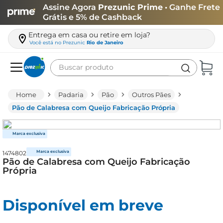
Assine Agora
Prezunic Prime
• Ganhe Frete
Grátis e 5% de Cashback
Entrega em casa ou retire em loja?
Você está no
Prezunic
Rio de Janeiro
Buscar produto
Termos mais buscados
Padaria
Pão
Outros Pães
carne
Pão de Calabresa com Queijo Fabricação Própria
leite
café
1474802
queijo
Pão de Calabresa com Queijo Fabricação
Própria
arroz
azeite
Disponível em breve
biscoito