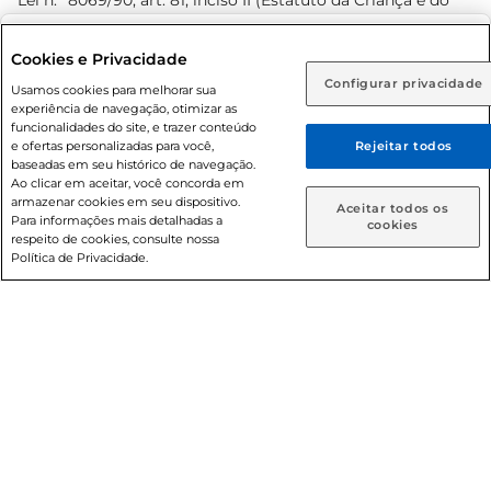
Lei n.º 8069/90, art. 81, inciso II (Estatuto da Criança e do
Adolescente). Preços e condições exclusivos para o
www.prezunic.com.br
, podendo sofrer alterações sem aviso
Selecione sua região:
Cookies e Privacidade
prévio. O valor mínimo para as compras on-line é de R$
Configurar privacidade
Rio de Janeiro (RJ)
Goiás (GO)
Usamos cookies para melhorar sua
80,00.
experiência de navegação, otimizar as
Ou
funcionalidades do site, e trazer conteúdo
e ofertas personalizadas para você,
Rejeitar todos
Caso queira comprar online, informe como deseja receber
baseadas em seu histórico de navegação.
suas compras:
Ao clicar em aceitar, você concorda em
armazenar cookies em seu dispositivo.
© 2026 Copyright. Todos os direitos
Aceitar todos os
Para informações mais detalhadas a
Entrega em casa
Retire em Loja
cookies
reservados Prezunic.
respeito de cookies, consulte nossa
Política de Privacidade.
Cencosud Brasil Comercial SA.CNPJ sob n° 39.346.861/0350-
38 . Sediada na Av. das Nações Unidas, 12.995, 21º andar, CEP:
04.578-000, Bairro Brooklin Paulista, na cidade de São Paulo
- SP.