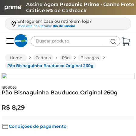
Assine Agora
Prezunic Prime
• Ganhe Frete
Grátis e 5% de Cashback
Entrega em casa ou retire em loja?
Você está no
Prezunic
Rio de Janeiro
Buscar produto
Termos mais buscados
Padaria
Pão
Bisnagas
carne
Pão Bisnaguinha Bauducco Original 260g
leite
café
1808065
Pão Bisnaguinha Bauducco Original 260g
queijo
azeite
R$
8
,
29
biscoito
arroz
Condições de pagamento