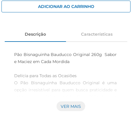
iogurte
ADICIONAR AO CARRINHO
papel higiênico
cerveja
Descrição
Características
Pão Bisnaguinha Bauducco Original 260g  Sabor 
e Maciez em Cada Mordida

Delícia para Todas as Ocasiões  

O Pão Bisnaguinha Bauducco Original é uma 
opção irresistível para quem busca praticidade e 
sabor em um único produto. Com 260g de pura 
maciez, esse pão é ideal para compor lanches, 
VER MAIS
cafés da manhã ou até mesmo para acompanhar 
um bom chocolate quente. Sua textura leve e 
fofinha proporciona uma experiência única a 