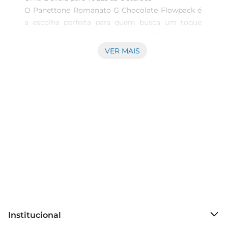
O Panettone Romanato G Chocolate Flowpack é 
a escolha perfeita para quem busca um toque 
especial em suas celebrações. Com 300g de puro 
sabor, este panettone é ideal para compartilhar 
VER MAIS
momentos de alegria com amigos e familiares. 
Sua embalagem prática em flowpack garante 
frescore qualidade, permitindo que você desfrute 
de cada fatia no momento que desejar.

Sabor Inconfundível  

Feito com ingredientes selecionados, o 
Panettone Romanato G é recheado com 
generosas gotas de chocolate, proporcionando 
uma experiência gustativa rica e indulgente. A 
combinação da massa macia e aerada com o 
chocolate derretido cria um equilíbrio perfeito, 
que agrada a todos os paladares.É uma opção 
Institucional
irresistível para quem aprecia doces de qualidade.
