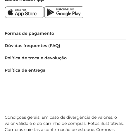
Informações Técnicas  

 Peso: 300g  

 Embalagem: Flowpack  

 Sabor: Chocolate  

Formas de pagamento
 Ideal para: Café da manhã, sobremesa, presentes  

Dúvidas frequentes (FAQ)
Experimente o Panettone Romanato G Chocolate 
Política de troca e devolução
Flowpack e descubra como um simples 
panettone pode transformar suas refeições em 
Política de entrega
momentos memoráveis.
Condições gerais: Em caso de divergência de valores, o
valor válido é o do carrinho de compras. Fotos ilustrativas.
Compras sujeitas a confirmação de estoque. Compras