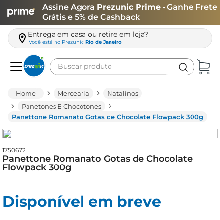
Assine Agora
Prezunic Prime
• Ganhe Frete
Grátis e 5% de Cashback
Entrega em casa ou retire em loja?
Você está no
Prezunic
Rio de Janeiro
Buscar produto
Termos mais buscados
Mercearia
Natalinos
carne
Panetones E Chocotones
Panettone Romanato Gotas de Chocolate Flowpack 300g
leite
café
1750672
queijo
Panettone Romanato Gotas de Chocolate
Flowpack 300g
arroz
azeite
Disponível em breve
biscoito