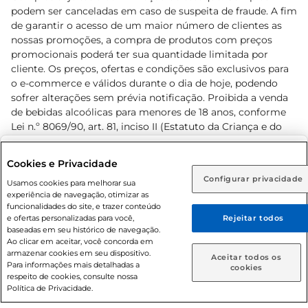
podem ser canceladas em caso de suspeita de fraude. A fim
de garantir o acesso de um maior número de clientes as
nossas promoções, a compra de produtos com preços
promocionais poderá ter sua quantidade limitada por
cliente. Os preços, ofertas e condições são exclusivos para
o e-commerce e válidos durante o dia de hoje, podendo
sofrer alterações sem prévia notificação. Proibida a venda
de bebidas alcoólicas para menores de 18 anos, conforme
Lei n.º 8069/90, art. 81, inciso II (Estatuto da Criança e do
Adolescente). Preços e condições exclusivos para o
www.prezunic.com.br
, podendo sofrer alterações sem aviso
Selecione sua região:
Cookies e Privacidade
prévio. O valor mínimo para as compras on-line é de R$
Configurar privacidade
Rio de Janeiro (RJ)
Goiás (GO)
Usamos cookies para melhorar sua
80,00.
experiência de navegação, otimizar as
Ou
funcionalidades do site, e trazer conteúdo
e ofertas personalizadas para você,
Rejeitar todos
Caso queira comprar online, informe como deseja receber
baseadas em seu histórico de navegação.
suas compras:
Ao clicar em aceitar, você concorda em
armazenar cookies em seu dispositivo.
© 2026 Copyright. Todos os direitos
Aceitar todos os
Para informações mais detalhadas a
Entrega em casa
Retire em Loja
cookies
reservados Prezunic.
respeito de cookies, consulte nossa
Política de Privacidade.