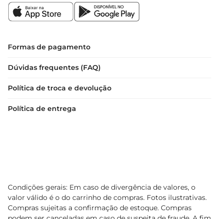
especiais

Experimente o Panettone Aymore Frutas e leve 
para sua mesa um pedaço da tradição e do sabor 
que só as festas podem proporcionar
Formas de pagamento
Dúvidas frequentes (FAQ)
Política de troca e devolução
Política de entrega
Condições gerais: Em caso de divergência de valores, o
valor válido é o do carrinho de compras. Fotos ilustrativas.
Compras sujeitas a confirmação de estoque. Compras
podem ser canceladas em caso de suspeita de fraude. A fim