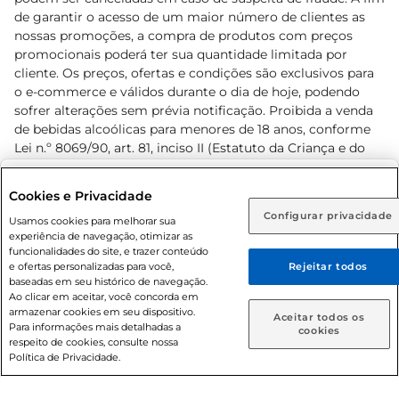
de garantir o acesso de um maior número de clientes as
nossas promoções, a compra de produtos com preços
promocionais poderá ter sua quantidade limitada por
cliente. Os preços, ofertas e condições são exclusivos para
o e-commerce e válidos durante o dia de hoje, podendo
sofrer alterações sem prévia notificação. Proibida a venda
de bebidas alcoólicas para menores de 18 anos, conforme
Lei n.º 8069/90, art. 81, inciso II (Estatuto da Criança e do
Adolescente). Preços e condições exclusivos para o
www.prezunic.com.br
, podendo sofrer alterações sem aviso
Selecione sua região:
Cookies e Privacidade
prévio. O valor mínimo para as compras on-line é de R$
Configurar privacidade
Rio de Janeiro (RJ)
Goiás (GO)
Usamos cookies para melhorar sua
80,00.
experiência de navegação, otimizar as
Ou
funcionalidades do site, e trazer conteúdo
e ofertas personalizadas para você,
Rejeitar todos
Caso queira comprar online, informe como deseja receber
baseadas em seu histórico de navegação.
suas compras:
Ao clicar em aceitar, você concorda em
armazenar cookies em seu dispositivo.
© 2026 Copyright. Todos os direitos
Aceitar todos os
Para informações mais detalhadas a
Entrega em casa
Retire em Loja
cookies
reservados Prezunic.
respeito de cookies, consulte nossa
Política de Privacidade.