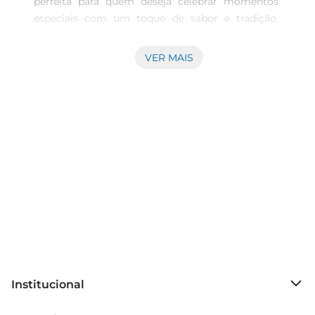
perfeita para quem deseja celebrar momentos 
especiais com um toque de sabor e tradição. 
Com 400g de pura delícia, este panettone é ideal 
para compartilhar com amigos e familiares 
VER MAIS
durante as festividades. Sua receita, que combina 
ingredientes selecionados, resulta em um 
produto macio e saboroso, que conquista o 
paladar de todos.

Sabor Irresistível

Este panettone é recheado com uma variedade 
defrutas cristalizadas, que proporcionam um 
sabor adocicado e uma textura única. Cada fatia 
revela um equilíbrio perfeito entre o doce das 
frutas e a leveza da massa, tornandoo uma opção 
irresistível para acompanhar um café ou um chá. 
É uma verdadeira experiência gustativa que traz à 
mesa o espírito natalino.

Institucional
Versatilidade na Hora de Servir

O Panettone Aymore Frutas é versátil e pode ser 
Sobre o Prezunic