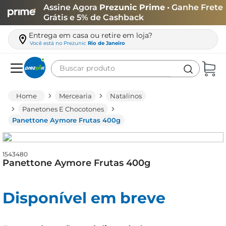
Assine Agora
Prezunic Prime
• Ganhe Frete
Grátis e 5% de Cashback
Entrega em casa ou retire em loja?
Você está no
Prezunic
Rio de Janeiro
Buscar produto
Termos mais buscados
Mercearia
Natalinos
carne
Panetones E Chocotones
Panettone Aymore Frutas 400g
leite
café
1543480
queijo
Panettone Aymore Frutas 400g
biscoito
azeite
Disponível em breve
arroz