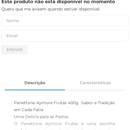
iogurte
Este produto não está disponível no momento
Quero que me avisem quando estiver disponível
papel higiênico
cerveja
ENVIAR
Descrição
Características
Panettone Aymore Frutas 400g  Sabor e Tradição 
em Cada Fatia

Uma Delícia para as Festas

O Panettone Aymore Frutas é uma escolha 