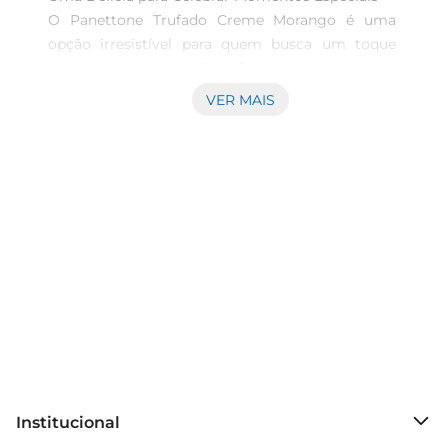
O Panettone Trufado Creme Morango é uma 
opção irresistível para quem busca um toque 
especial nas celebrações. Com uma receita que 
combina a tradicional massa de panettone com 
VER MAIS
um recheio cremoso de morango, este produto é 
perfeito para compartilhar com amigos e 
familiares em datas comemorativas ou 
simplesmente para adoçar o dia a dia.

Sabor e Qualidade em Cada Ingrediente  

Feito com ingredientes selecionados, o 
panettone apresenta uma textura macia e um 
sabor que remete à combinação clássica de 
frutas e chocolate. O creme de morango, que 
envolve cada pedaço, traz um equilíbrio perfeito 
entre o doce e o azedo, proporcionando uma 
experiência gustativa única. É uma escolha ideal 
Institucional
para quem aprecia sobremesas que fogem do 