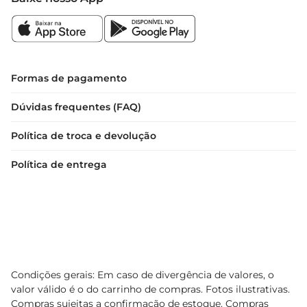
direta, para preservar suas características.

Uma Experiência de Sabor Inigualável  

Ao escolher o Panettone Trufado Creme 
Morango, você opta por um produto que une 
Formas de pagamento
tradição e inovação. Cada fatia é uma celebração 
Dúvidas frequentes (FAQ)
de sabores que promete agradar até os paladares 
mais exigentes. Experimente e descubra como 
Política de troca e devolução
esse panettone pode transformar suas reuniões 
em momentos ainda mais especiais.
Política de entrega
Condições gerais: Em caso de divergência de valores, o
valor válido é o do carrinho de compras. Fotos ilustrativas.
Compras sujeitas a confirmação de estoque. Compras