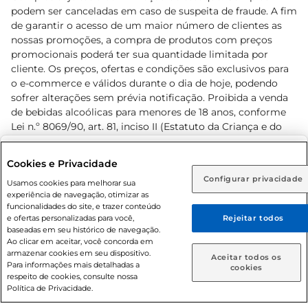
podem ser canceladas em caso de suspeita de fraude. A fim
de garantir o acesso de um maior número de clientes as
nossas promoções, a compra de produtos com preços
promocionais poderá ter sua quantidade limitada por
cliente. Os preços, ofertas e condições são exclusivos para
o e-commerce e válidos durante o dia de hoje, podendo
sofrer alterações sem prévia notificação. Proibida a venda
de bebidas alcoólicas para menores de 18 anos, conforme
Lei n.º 8069/90, art. 81, inciso II (Estatuto da Criança e do
Adolescente). Preços e condições exclusivos para o
www.prezunic.com.br
, podendo sofrer alterações sem aviso
Selecione sua região:
Cookies e Privacidade
prévio. O valor mínimo para as compras on-line é de R$
Configurar privacidade
Rio de Janeiro (RJ)
Goiás (GO)
Usamos cookies para melhorar sua
80,00.
experiência de navegação, otimizar as
Ou
funcionalidades do site, e trazer conteúdo
e ofertas personalizadas para você,
Rejeitar todos
Caso queira comprar online, informe como deseja receber
baseadas em seu histórico de navegação.
suas compras:
Ao clicar em aceitar, você concorda em
armazenar cookies em seu dispositivo.
© 2026 Copyright. Todos os direitos
Aceitar todos os
Para informações mais detalhadas a
Entrega em casa
Retire em Loja
cookies
reservados Prezunic.
respeito de cookies, consulte nossa
Política de Privacidade.