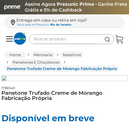
Assine Agora
Prezunic Prime
• Ganhe Frete
Grátis e 5% de Cashback
Entrega em casa ou retire em loja?
Você está no
Prezunic
Rio de Janeiro
Buscar produto
Termos mais buscados
Mercearia
Natalinos
carne
Panetones E Chocotones
Panetone Trufado Creme de Morango Fabricação Própria
leite
café
1718040
queijo
Panetone Trufado Creme de Morango
Fabricação Própria
biscoito
azeite
Disponível em breve
arroz