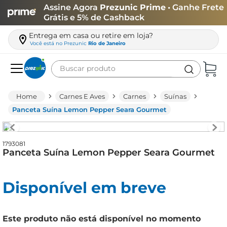
Assine Agora
Prezunic Prime
• Ganhe Frete
Grátis e 5% de Cashback
Entrega em casa ou retire em loja?
Você está no
Prezunic
Rio de Janeiro
Buscar produto
Termos mais buscados
Carnes E Aves
Carnes
Suínas
carne
Panceta Suína Lemon Pepper Seara Gourmet
leite
café
1793081
Panceta Suína Lemon Pepper Seara Gourmet
queijo
arroz
Disponível em breve
azeite
biscoito
Este produto não está disponível no momento