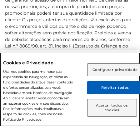
de garantir o acesso de um maior número de clientes as
nossas promoções, a compra de produtos com preços
promocionais poderá ter sua quantidade limitada por
cliente. Os preços, ofertas e condições são exclusivos para
o e-commerce e válidos durante o dia de hoje, podendo
sofrer alterações sem prévia notificação. Proibida a venda
de bebidas alcoólicas para menores de 18 anos, conforme
Lei n.º 8069/90, art. 81, inciso II (Estatuto da Criança e do
Adolescente). Preços e condições exclusivos para o
www.prezunic.com.br
, podendo sofrer alterações sem aviso
Selecione sua região:
Cookies e Privacidade
prévio. O valor mínimo para as compras on-line é de R$
Configurar privacidade
Rio de Janeiro (RJ)
Goiás (GO)
Usamos cookies para melhorar sua
80,00.
experiência de navegação, otimizar as
Ou
funcionalidades do site, e trazer conteúdo
e ofertas personalizadas para você,
Rejeitar todos
Caso queira comprar online, informe como deseja receber
baseadas em seu histórico de navegação.
suas compras:
Ao clicar em aceitar, você concorda em
armazenar cookies em seu dispositivo.
© 2026 Copyright. Todos os direitos
Aceitar todos os
Para informações mais detalhadas a
Entrega em casa
Retire em Loja
cookies
reservados Prezunic.
respeito de cookies, consulte nossa
Política de Privacidade.