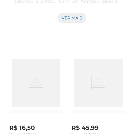
saboroso e prático. Com um tempero especial 
que realça osabor da carne, essa opção é ideal 
para preparar receitas que vão desde um simples 
VER MAIS
almoço em família até um jantar mais elaborado. 
Ao descongelar, você perceberá a suculência e a 
maciez da carne, que prometem agradar a todos 
os paladares.

Versatilidade na cozinha  

Essa barriga suína é extremamente versátil e 
pode ser utilizada em diversas preparações. Seja 
assada, grelhada ou cozida, ela se adapta a 
diferentes modos de preparo, permitindo que 
você crie pratos variados. Experimente em 
receitas tradicionais ou inove com 
acompanhamentos que combinem, como purês, 
saladas ou farofas. A praticidade de ter um 
produto já temperado facilita o seu dia a 
dia,tornando o preparo mais rápido e eficiente.

R$
16
,
50
R$
45
,
99
Qualidade Seara  
