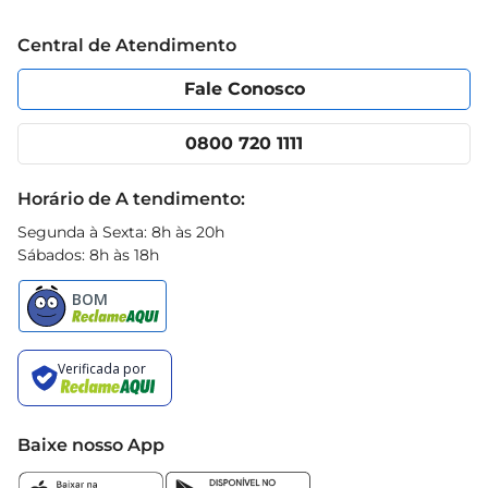
Trabalhe conosco
Blog Prezunic
Central de Atendimento
Política de Privacidade
Código de Ética
Portal do fornecedor
Encartes
Fale Conosco
Nossas lojas
App Prezunic
Cencosud Media
Clube Prezunic
0800 720 1111
Receitas
Black Friday
Horário de A tendimento:
Segunda à Sexta: 8h às 20h
Sábados: 8h às 18h
Baixe nosso App