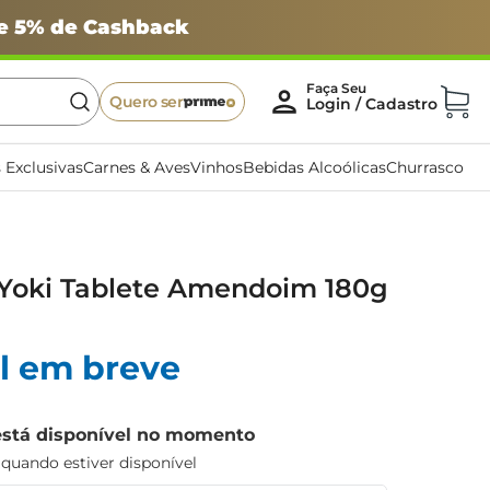
 e 5% de Cashback
Quero ser
 Exclusivas
Carnes & Aves
Vinhos
Bebidas Alcoólicas
Churrasco
Yoki Tablete Amendoim 180g
l em breve
está disponível no momento
uando estiver disponível