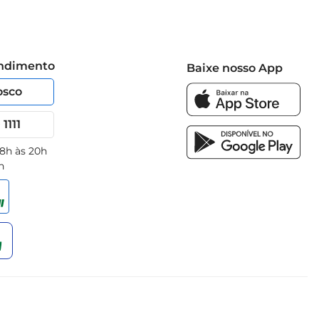
endimento
Baixe nosso App
osco
1111
 8h às 20h
h