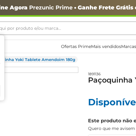
ine Agora
Prezunic Prime
• Ganhe Frete Grátis
ui por produto e/ou marca...
ais buscados
Ofertas Prime
Mais vendidos
Marcas
quinha Yoki Tablete Amendoim 180g
1891136
Paçoquinha 
Disponíve
o
Este produto não 
Quero que me avisem q