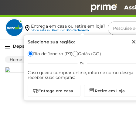
Ass
Pesquise aq
Entrega em casa ou retire em loja?
Você está no
Prezunic
Rio de Janeiro
Termos m
Selecione sua região:
Serviços
carne
Rio de Janeiro (RJ)
Goiás (GO)
Mercearia
Bomboniere
Doces
Paço
leite
Ou
café
Caso queira comprar online, informe como deseja
receber suas compras:
queijo
Entrega em casa
Retire em Loja
arroz
azeite
biscoit
cerveja
iogurte