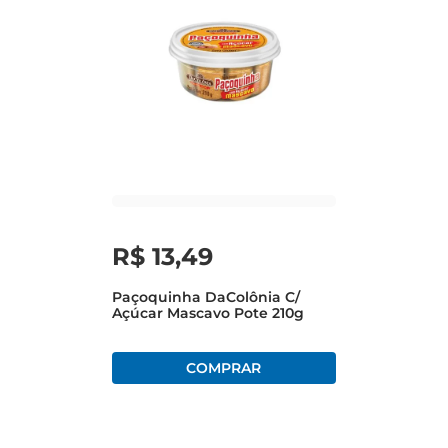
R$
13
,
49
Paçoquinha DaColônia C/
Açúcar Mascavo Pote 210g