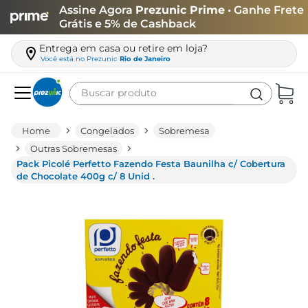
Assine Agora
Prezunic Prime
• Ganhe Frete
Grátis e 5% de Cashback
Entrega em casa ou retire em loja?
Você está no
Prezunic
Rio de Janeiro
Buscar produto
Termos mais buscados
Congelados
Sobremesa
carne
Outras Sobremesas
Pack Picolé Perfetto Fazendo Festa Baunilha c/ Cobertura
leite
de Chocolate 400g c/ 8 Unid .
café
queijo
biscoito
azeite
arroz