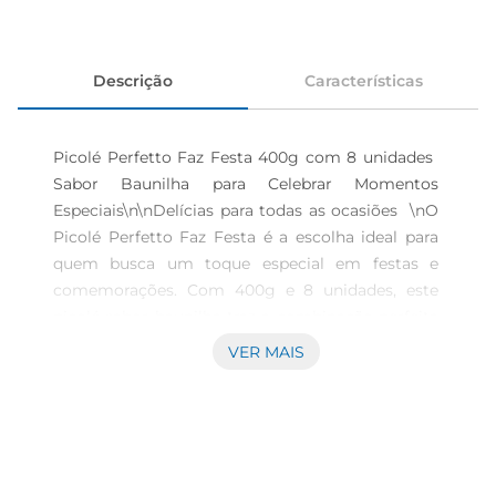
Descrição
Características
Picolé Perfetto Faz Festa 400g com 8 unidades  
Sabor Baunilha para Celebrar Momentos 
Especiais\n\nDelícias para todas as ocasiões  \nO 
Picolé Perfetto Faz Festa é a escolha ideal para 
quem busca um toque especial em festas e 
comemorações. Com 400g e 8 unidades, este 
picolé sabor baunilha traz a combinação perfeita 
de cremosidade e sabor, proporcionando uma 
VER MAIS
experiência refrescante e deliciosa.Seja em 
aniversários, reuniões familiares ou encontros 
com amigos, esses picolés são a sobremesa que 
vai encantar a todos.\n\nSaborautêntico e 
qualidade  \nProduzido com ingredientes 