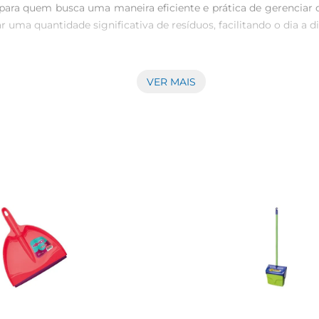
para quem busca uma maneira eficiente e prática de gerenciar o
uma quantidade significativa de resíduos, facilitando o dia a d
/LIXO BETTANIN JEITOSA 150 é ideal para ser utilizado em cozin
VER MAIS
e um descarte fácil e rápido dos resíduos. Além disso, o mater
lidade de limpeza. O PA P/LIXO BETTANIN JEITOSA 150 pode ser 
é essencial para manter a saúde e o bemestar dos usuários, esp
 PA P/LIXO BETTANIN JEITOSA 150 é leve e fácil de manusear. 
tentabilidade e organização dos ambientes. 

 a tarefa de descarte de resíduos em uma atividade simples e 