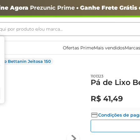
ine Agora
Prezunic Prime
• Ganhe Frete Grátis
ui por produto e/ou marca...
ais buscados
Ofertas Prime
Mais vendidos
Marcas
ixo Bettanin Jeitosa 150
1101323
Pá de Lixo B
o
R$
41
,
49
Condições de pa
igiênico