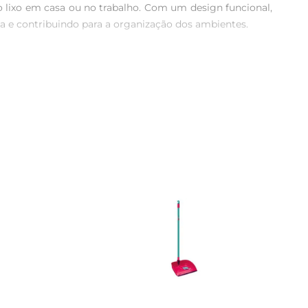
 lixo em casa ou no trabalho. Com um design funcional, 
ia e contribuindo para a organização dos ambientes.

has, escritórios e áreas externas. Sua estrutura robusta 
ial utilizado é resistente, proporcionando segurança e 
higienizado com praticidade, garantindo que o ambiente 
ecialmente em locais com alta circulação de pessoas.

Seu design pensado para o uso diário tornao uma opção 
eficiente, contribuindo para um ambiente mais limpo e 