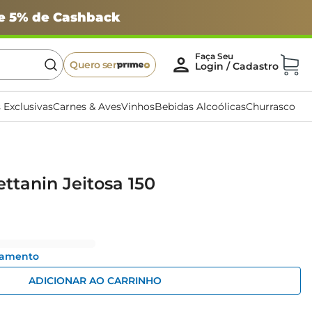
 e 5% de Cashback
Quero ser
 Exclusivas
Carnes & Aves
Vinhos
Bebidas Alcoólicas
Churrasco
ettanin Jeitosa 150
gamento
ADICIONAR AO CARRINHO