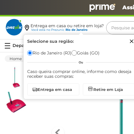
Ass
Pesquise aq
Entrega em casa ou retire em loja?
Você está no
Prezunic
Rio de Janeiro
Termos m
Selecione sua região:
Serviços
carne
Rio de Janeiro (RJ)
Goiás (GO)
Limpeza
Casa Em Geral
Pás
Pá de L
leite
Ou
café
Caso queira comprar online, informe como deseja
receber suas compras:
queijo
Entrega em casa
Retire em Loja
biscoit
azeite
arroz
iogurte
papel h