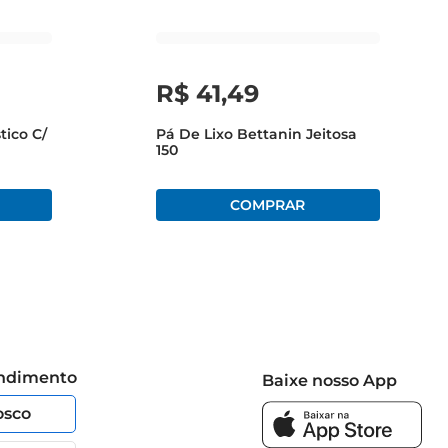
R$
41
,
49
tico C/
Pá De Lixo Bettanin Jeitosa
150
endimento
Baixe nosso App
osco