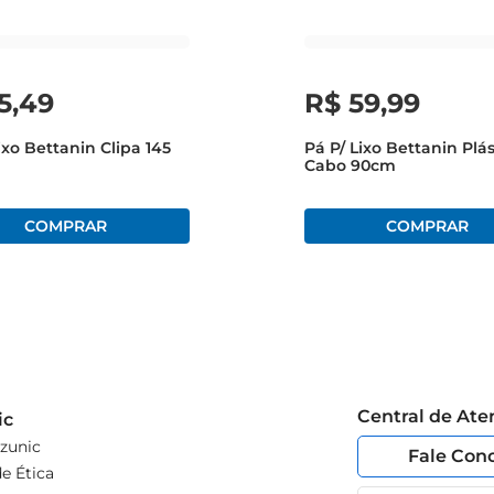
5
,
49
R$
59
,
99
ixo Bettanin Clipa 145
Pá P/ Lixo Bettanin Plás
Cabo 90cm
Central de At
ic
zunic
Fale Con
e Ética