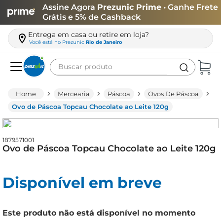
Assine Agora
Prezunic Prime
• Ganhe Frete
Grátis e 5% de Cashback
Entrega em casa ou retire em loja?
Você está no
Prezunic
Rio de Janeiro
Buscar produto
Termos mais buscados
Mercearia
Páscoa
Ovos De Páscoa
carne
Ovo de Páscoa Topcau Chocolate ao Leite 120g
leite
café
1879571001
Ovo de Páscoa Topcau Chocolate ao Leite 120g
queijo
arroz
Disponível em breve
azeite
biscoito
Este produto não está disponível no momento