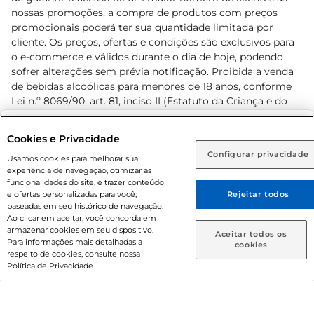
nossas promoções, a compra de produtos com preços
promocionais poderá ter sua quantidade limitada por
cliente. Os preços, ofertas e condições são exclusivos para
o e-commerce e válidos durante o dia de hoje, podendo
sofrer alterações sem prévia notificação. Proibida a venda
de bebidas alcoólicas para menores de 18 anos, conforme
Lei n.º 8069/90, art. 81, inciso II (Estatuto da Criança e do
Adolescente). Preços e condições exclusivos para o
www.prezunic.com.br
, podendo sofrer alterações sem aviso
Selecione sua região:
Cookies e Privacidade
prévio. O valor mínimo para as compras on-line é de R$
Configurar privacidade
Rio de Janeiro (RJ)
Goiás (GO)
Usamos cookies para melhorar sua
80,00.
experiência de navegação, otimizar as
Ou
funcionalidades do site, e trazer conteúdo
e ofertas personalizadas para você,
Rejeitar todos
Caso queira comprar online, informe como deseja receber
baseadas em seu histórico de navegação.
suas compras:
Ao clicar em aceitar, você concorda em
armazenar cookies em seu dispositivo.
© 2026 Copyright. Todos os direitos
Aceitar todos os
Para informações mais detalhadas a
Entrega em casa
Retire em Loja
cookies
reservados Prezunic.
respeito de cookies, consulte nossa
Política de Privacidade.