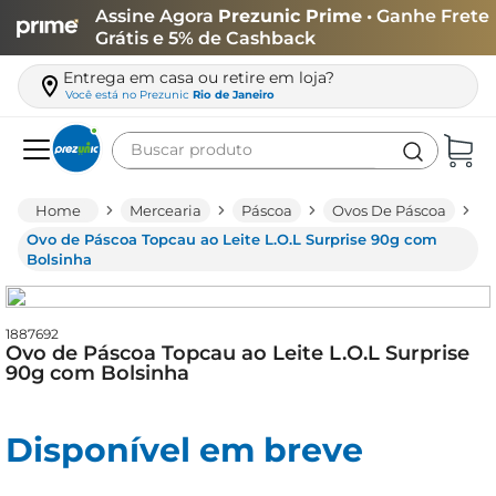
Assine Agora
Prezunic Prime
• Ganhe Frete
Grátis e 5% de Cashback
Entrega em casa ou retire em loja?
Você está no
Prezunic
Rio de Janeiro
Buscar produto
Termos mais buscados
Mercearia
Páscoa
Ovos De Páscoa
carne
Ovo de Páscoa Topcau ao Leite L.O.L Surprise 90g com
Bolsinha
leite
café
1887692
queijo
Ovo de Páscoa Topcau ao Leite L.O.L Surprise
90g com Bolsinha
arroz
azeite
Disponível em breve
biscoito