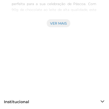
perfeita para a sua celebração de Páscoa. Com 
90g de chocolate ao leite de alta qualidade, este 
ovo proporciona uma explosão de sabor que 
encanta tanto crianças quanto adultos. Além de 
VER MAIS
ser uma delícia, o ovo vem acompanhado de 
uma bolsinha temática que traz um toque de 
diversão e estilo, ideal para presentear e 
surpreender.

Design e Apelo Visual O design do Ovo de 
Páscoa foi cuidadosamente elaborado para 
chamar a atenção dos fãs da franquia L.O.L 
Surprise. Colorido e envolvente, ele é uma 
verdadeira atração para as crianças, despertando 
curiosidade e alegria ao desvendarem a surpresa 
que aguarda dentro do ovo. A embalagem 
amigável e diversificada contribui para uma 
Institucional
experiência de consumo mais cativante e lúdica, 