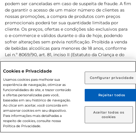
podem ser canceladas em caso de suspeita de fraude. A fim
de garantir o acesso de um maior número de clientes as
nossas promoções, a compra de produtos com preços
promocionais poderá ter sua quantidade limitada por
cliente. Os preços, ofertas e condições são exclusivos para
o e-commerce e válidos durante o dia de hoje, podendo
sofrer alterações sem prévia notificação. Proibida a venda
de bebidas alcoólicas para menores de 18 anos, conforme
Lei n.º 8069/90, art. 81, inciso II (Estatuto da Criança e do
Adolescente). Preços e condições exclusivos para o
www.prezunic.com.br
, podendo sofrer alterações sem aviso
Selecione sua região:
Cookies e Privacidade
prévio. O valor mínimo para as compras on-line é de R$
Configurar privacidade
Rio de Janeiro (RJ)
Goiás (GO)
Usamos cookies para melhorar sua
80,00.
experiência de navegação, otimizar as
Ou
funcionalidades do site, e trazer conteúdo
e ofertas personalizadas para você,
Rejeitar todos
Caso queira comprar online, informe como deseja receber
baseadas em seu histórico de navegação.
suas compras:
Ao clicar em aceitar, você concorda em
armazenar cookies em seu dispositivo.
© 2026 Copyright. Todos os direitos
Aceitar todos os
Para informações mais detalhadas a
Entrega em casa
Retire em Loja
cookies
reservados Prezunic.
respeito de cookies, consulte nossa
Política de Privacidade.