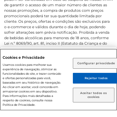
de garantir o acesso de um maior número de clientes as
nossas promoções, a compra de produtos com preços
promocionais poderá ter sua quantidade limitada por
cliente. Os preços, ofertas e condições são exclusivos para
o e-commerce e válidos durante o dia de hoje, podendo
sofrer alterações sem prévia notificação. Proibida a venda
de bebidas alcoólicas para menores de 18 anos, conforme
Lei n.º 8069/90, art. 81, inciso II (Estatuto da Criança e do
Adolescente). Preços e condições exclusivos para o
www.prezunic.com.br
, podendo sofrer alterações sem aviso
Selecione sua região:
Cookies e Privacidade
prévio. O valor mínimo para as compras on-line é de R$
Configurar privacidade
Rio de Janeiro (RJ)
Goiás (GO)
Usamos cookies para melhorar sua
80,00.
experiência de navegação, otimizar as
Ou
funcionalidades do site, e trazer conteúdo
e ofertas personalizadas para você,
Rejeitar todos
Caso queira comprar online, informe como deseja receber
baseadas em seu histórico de navegação.
suas compras:
Ao clicar em aceitar, você concorda em
armazenar cookies em seu dispositivo.
© 2026 Copyright. Todos os direitos
Aceitar todos os
Para informações mais detalhadas a
Entrega em casa
Retire em Loja
cookies
reservados Prezunic.
respeito de cookies, consulte nossa
Política de Privacidade.