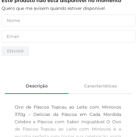
Este produto não está disponível no momento
cerveja
Quero que me avisem quando estiver disponível
iogurte
papel higiênico
ENVIAR
Descrição
Características
Ovo de Páscoa Topcau ao Leite com Miniovos 
370g – Delícias da Páscoa em Cada Mordida 
Celebre a Páscoa com Sabor Inigualável O Ovo 
de Páscoa Topcau ao Leite com Miniovos é a 
escolha perfeita para tornar sua celebração ainda 