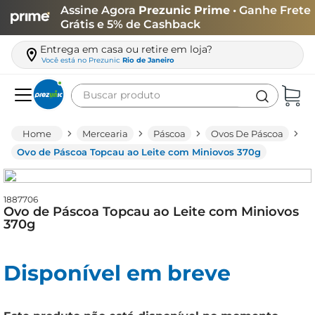
Assine Agora
Prezunic Prime
• Ganhe Frete
Grátis e 5% de Cashback
Entrega em casa ou retire em loja?
Você está no
Prezunic
Rio de Janeiro
Buscar produto
Termos mais buscados
Mercearia
Páscoa
Ovos De Páscoa
carne
Ovo de Páscoa Topcau ao Leite com Miniovos 370g
leite
café
1887706
Ovo de Páscoa Topcau ao Leite com Miniovos
queijo
370g
arroz
Disponível em breve
azeite
biscoito