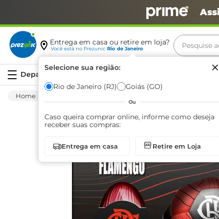
Ass
Pesquise aq
Entrega em casa ou retire em loja?
Você está no
Prezunic
Rio de Janeiro
Termos m
Selecione sua região:
Serviços
carne
Rio de Janeiro (RJ)
Goiás (GO)
Mercearia
Páscoa
Ovos De Páscoa
O
leite
Ou
café
Caso queira comprar online, informe como deseja
receber suas compras:
queijo
Entrega em casa
Retire em Loja
biscoit
azeite
arroz
iogurte
papel h