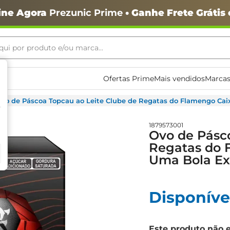
ine Agora
Prezunic Prime
• Ganhe Frete Grátis
ui por produto e/ou marca...
ais buscados
Ofertas Prime
Mais vendidos
Marcas
vo de Páscoa Topcau ao Leite Clube de Regatas do Flamengo Ca
1879573001
Ovo de Pásco
Regatas do 
Uma Bola Ex
o
Disponíve
Este produto não 
igiênico