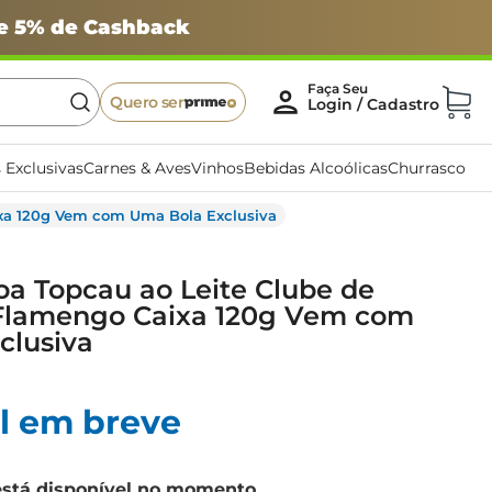
 e 5% de Cashback
Quero ser
 Exclusivas
Carnes & Aves
Vinhos
Bebidas Alcoólicas
Churrasco
ixa 120g Vem com Uma Bola Exclusiva
a Topcau ao Leite Clube de
Flamengo Caixa 120g Vem com
clusiva
l em breve
está disponível no momento