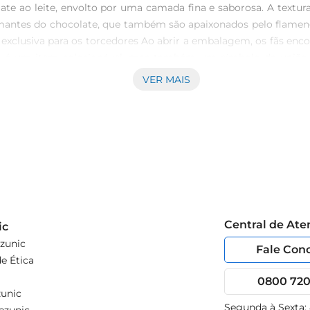
ate ao leite, envolto por uma camada fina e saborosa. A textur
amantes do chocolate, que também são apaixonados pelo flamen
exclusiva para os torcedores Ao abrir a embalagem, os fãs enc
só é um item colecionável, mas também um símbolo da união e
o especial, com um toque que só a paixão pelo Flamengo pode 
VER MAIS
enas protege o produto, mas também apresenta um design que 
iares ou encontros com amigos, esse ovo é a escolha perfeita pa
Central de At
ic
zunic
Fale Con
e Ética
0800 720 
unic
Segunda à Sexta: