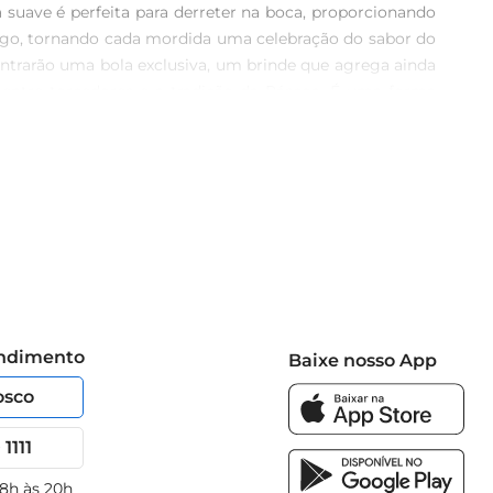
a suave é perfeita para derreter na boca, proporcionando 
go, tornando cada mordida uma celebração do sabor do 
ontrarão uma bola exclusiva, um brinde que agrega ainda 
ntre torcedores e a tradição da Páscoa. É uma forma 
trazer. Embalagem ideal para presentes O Ovo de Páscoa 
encanta. É ideal para presentear amigos e familiares, 
ra deixar a Páscoa mais doce e divertida.
endimento
Baixe nosso App
osco
1111
 8h às 20h