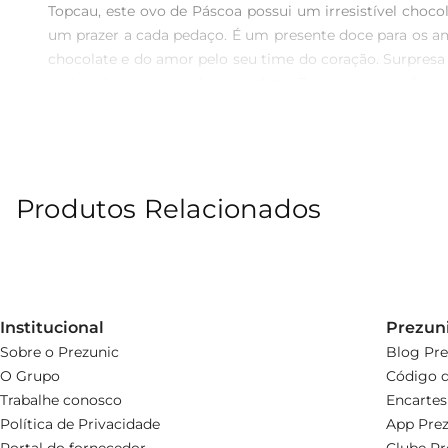
Topcau, este ovo de Páscoa possui um irresistível chocol
um prazer a cada pedaço. É um presente doce para os 
chocolate e do amor pelo seu time do coração. Surpresa 
mais valor emocional ao produto. Essa surpresa não 
divertida de celebrar e presentear durante este feriad
Topcau ao Leite vem em uma caixa atraente, que não ap
trazendo alegria em cada detalhe. Seja em reuniões famil
Produtos Relacionados
Institucional
Prezun
Sobre o Prezunic
Blog Pre
O Grupo
Código d
Trabalhe conosco
Encartes
Política de Privacidade
App Prez