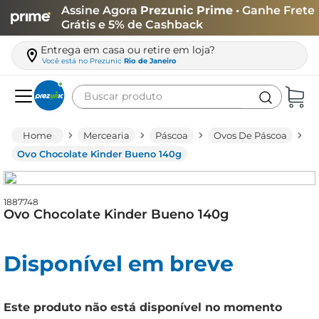
Assine Agora
Prezunic Prime
• Ganhe Frete
Grátis e 5% de Cashback
Entrega em casa ou retire em loja?
Você está no
Prezunic
Rio de Janeiro
Buscar produto
Termos mais buscados
Mercearia
Páscoa
Ovos De Páscoa
carne
Ovo Chocolate Kinder Bueno 140g
leite
café
1887748
Ovo Chocolate Kinder Bueno 140g
queijo
arroz
Disponível em breve
azeite
biscoito
Este produto não está disponível no momento