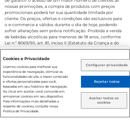
de garantir o acesso de um maior número de clientes as
nossas promoções, a compra de produtos com preços
promocionais poderá ter sua quantidade limitada por
cliente. Os preços, ofertas e condições são exclusivos para
o e-commerce e válidos durante o dia de hoje, podendo
sofrer alterações sem prévia notificação. Proibida a venda
de bebidas alcoólicas para menores de 18 anos, conforme
Lei n.º 8069/90, art. 81, inciso II (Estatuto da Criança e do
Adolescente). Preços e condições exclusivos para o
www.prezunic.com.br
, podendo sofrer alterações sem aviso
Selecione sua região:
Cookies e Privacidade
prévio. O valor mínimo para as compras on-line é de R$
Configurar privacidade
Rio de Janeiro (RJ)
Goiás (GO)
Usamos cookies para melhorar sua
80,00.
experiência de navegação, otimizar as
Ou
funcionalidades do site, e trazer conteúdo
e ofertas personalizadas para você,
Rejeitar todos
Caso queira comprar online, informe como deseja receber
baseadas em seu histórico de navegação.
suas compras:
Ao clicar em aceitar, você concorda em
armazenar cookies em seu dispositivo.
© 2026 Copyright. Todos os direitos
Aceitar todos os
Para informações mais detalhadas a
Entrega em casa
Retire em Loja
cookies
reservados Prezunic.
respeito de cookies, consulte nossa
Política de Privacidade.