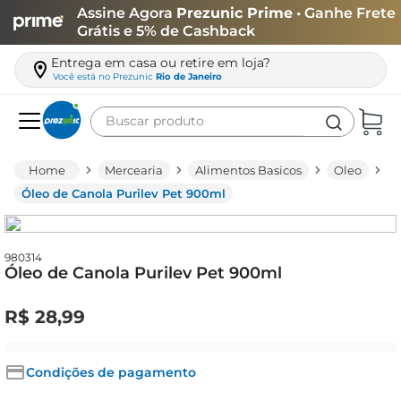
Assine Agora
Prezunic Prime
• Ganhe Frete
Grátis e 5% de Cashback
Entrega em casa ou retire em loja?
Você está no
Prezunic
Rio de Janeiro
Buscar produto
Termos mais buscados
Mercearia
Alimentos Basicos
Oleo
carne
Óleo de Canola Purilev Pet 900ml
leite
café
980314
Óleo de Canola Purilev Pet 900ml
queijo
azeite
R$
28
,
99
biscoito
arroz
Condições de pagamento