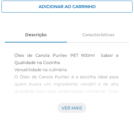
iogurte
ADICIONAR AO CARRINHO
papel higiênico
cerveja
Descrição
Características
Óleo de Canola Purilev PET 900ml  Sabor e 
Qualidade na Cozinha

Versatilidade na culinária  

O Óleo de Canola Purilev é a escolha ideal para 
quem busca um ingrediente versátil e de alta 
qualidade para suas preparações culinárias. Com 
900ml de puro sabor, este óleo é perfeito para 
frituras, refogados e até mesmo para temperar 
VER MAIS
saladas. Sua leveza e sabor neutro permitem que 
os alimentos mantenham suas características 
originais, realçando o gosto dos ingredientes.
