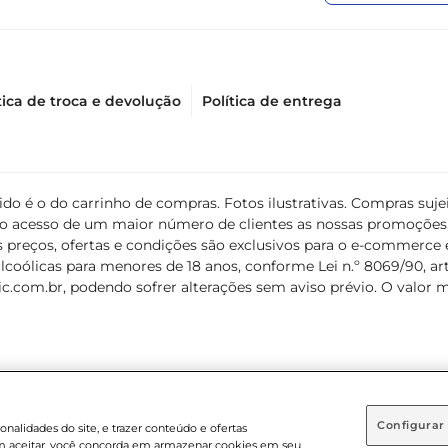
tica de troca e devolução
Política de entrega
álido é o do carrinho de compras. Fotos ilustrativas. Compras s
ir o acesso de um maior número de clientes as nossas promoçõe
 preços, ofertas e condições são exclusivos para o e-commerce e
coólicas para menores de 18 anos, conforme Lei n.º 8069/90, art. 
c.com.br
, podendo sofrer alterações sem aviso prévio. O valor 
Configurar
nalidades do site, e trazer conteúdo e ofertas
 em aceitar, você concorda em armazenar cookies em seu