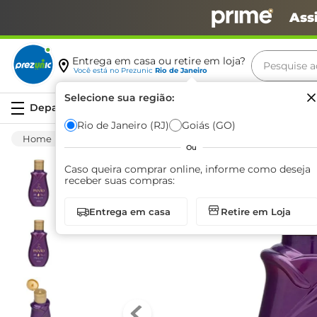
Ass
Pesquise aq
Entrega em casa ou retire em loja?
Você está no
Prezunic
Rio de Janeiro
Termos m
Selecione sua região:
Serviços
carne
Rio de Janeiro (RJ)
Goiás (GO)
Higiene E Beleza
Cuidado Com O Corpo
leite
Ou
café
Caso queira comprar online, informe como deseja
receber suas compras:
queijo
Entrega em casa
Retire em Loja
arroz
azeite
biscoit
cerveja
iogurte