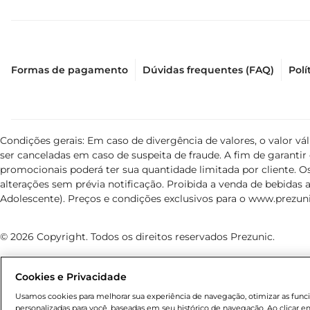
Formas de pagamento
Dúvidas frequentes (FAQ)
Polí
Condições gerais: Em caso de divergência de valores, o valor v
ser canceladas em caso de suspeita de fraude. A fim de garant
promocionais poderá ter sua quantidade limitada por cliente. Os
alterações sem prévia notificação. Proibida a venda de bebidas al
Adolescente). Preços e condições exclusivos para o
www.prezuni
© 2026 Copyright. Todos os direitos reservados Prezunic.
Cookies e Privacidade
Usamos cookies para melhorar sua experiência de navegação, otimizar as funcio
personalizadas para você, baseadas em seu histórico de navegação. Ao clicar