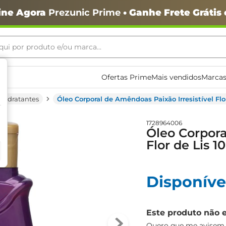
ine Agora
Prezunic Prime
• Ganhe Frete Grátis
ui por produto e/ou marca...
ais buscados
Ofertas Prime
Mais vendidos
Marcas
Hidratantes
Óleo Corporal de Amêndoas Paixão Irresistível Flor
1728964006
Óleo Corpora
Flor de Lis 1
Disponíve
o
Este produto não 
Quero que me avisem q