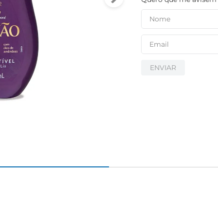
igiênico
ENVIAR