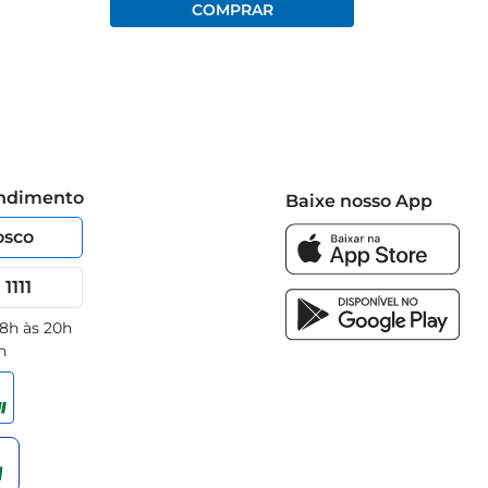
endimento
Baixe nosso App
osco
1111
 8h às 20h
h