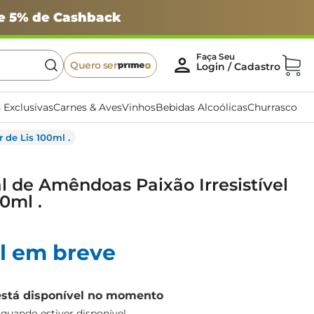
 e 5% de Cashback
Quero ser
 Exclusivas
Carnes & Aves
Vinhos
Bebidas Alcoólicas
Churrasco
 de Lis 100ml .
l de Amêndoas Paixão Irresistível
00ml .
l em breve
está disponível no momento
uando estiver disponível