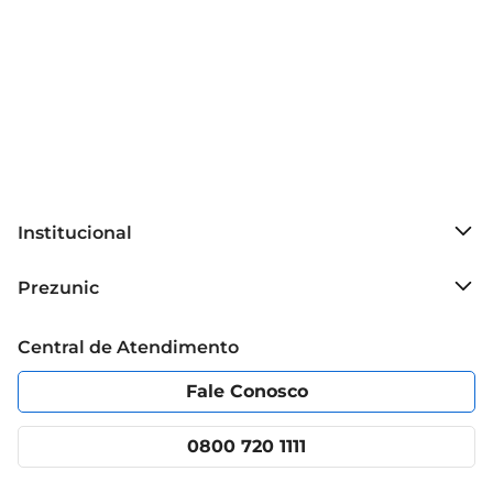
Institucional
Sobre o Prezunic
Prezunic
Grupo Cencosud
Trabalhe conosco
Blog Prezunic
Central de Atendimento
Política de Privacidade
Código de Ética
Portal do fornecedor
Encartes
Fale Conosco
Nossas lojas
App Prezunic
Cencosud Media
Clube Prezunic
0800 720 1111
Receitas
Black Friday