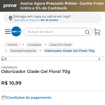
Assine Agora
Prezunic Prime
• Ganhe Frete
Grátis e 5% de Cashback
Entrega em casa ou retire em loja?
Você está no
Prezunic
Rio de Janeiro
Buscar produto
Termos mais buscados
Limpeza
Casa Em Geral
carne
Desodorizadores
Odorizador Glade Gel Floral 70g
leite
café
1465595002
Odorizador Glade Gel Floral 70g
queijo
azeite
R$
10
,
99
biscoito
arroz
Condições de pagamento