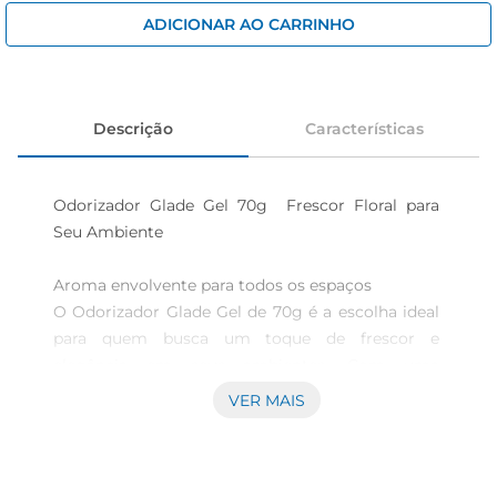
iogurte
ADICIONAR AO CARRINHO
papel higiênico
cerveja
Descrição
Características
Odorizador Glade Gel 70g  Frescor Floral para 
Seu Ambiente

Aroma envolvente para todos os espaços  

O Odorizador Glade Gel de 70g é a escolha ideal 
para quem busca um toque de frescor e 
elegância em seus ambientes. Com uma 
fragrância floral delicada, ele proporciona uma 
VER MAIS
experiência sensorial agradável, transformando 
qualquer espaço em um local acolhedor e 
perfumado. Seja na sala, no banheiro ou no 