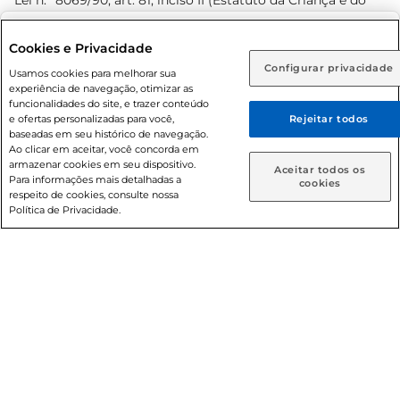
Lei n.º 8069/90, art. 81, inciso II (Estatuto da Criança e do
Adolescente). Preços e condições exclusivos para o
www.prezunic.com.br
, podendo sofrer alterações sem aviso
Selecione sua região:
Cookies e Privacidade
prévio. O valor mínimo para as compras on-line é de R$
Configurar privacidade
Rio de Janeiro (RJ)
Goiás (GO)
Usamos cookies para melhorar sua
80,00.
experiência de navegação, otimizar as
Ou
funcionalidades do site, e trazer conteúdo
e ofertas personalizadas para você,
Rejeitar todos
Caso queira comprar online, informe como deseja receber
baseadas em seu histórico de navegação.
suas compras:
Ao clicar em aceitar, você concorda em
armazenar cookies em seu dispositivo.
© 2026 Copyright. Todos os direitos
Aceitar todos os
Para informações mais detalhadas a
Entrega em casa
Retire em Loja
cookies
reservados Prezunic.
respeito de cookies, consulte nossa
Política de Privacidade.
Cencosud Brasil Comercial SA.CNPJ sob n° 39.346.861/0350-
38 . Sediada na Av. das Nações Unidas, 12.995, 21º andar, CEP:
04.578-000, Bairro Brooklin Paulista, na cidade de São Paulo
- SP.