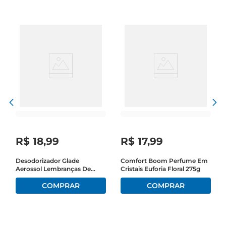
escritório, este gel é perfeito para eliminar odores 
indesejados e deixar um aroma suave no ar.

Praticidade e eficiência  

Este odorizador é projetado para liberar a 
fragrância de forma contínua e eficaz. Sua 
fórmula gelificada garante que o aroma 
seespalhe de maneira uniforme, proporcionando 
uma sensação de limpeza e frescor por um longo 
período. Além disso, sua embalagem compacta e 
discreta permite que você o posicione em 
qualquer lugar, sem ocupar muito espaço, 
R$
18
,
99
R$
17
,
99
tornandoo uma solução prática para o dia a dia.

Desodorizador Glade
Comfort Boom Perfume Em
Aerossol Lembranças De
Cristais Euforia Floral 275g
Uso versátil e fácil  

Infância 360ml Oferta
O Odorizador Glade Gel é extremamente fácil de 
Especial
usar. Basta retirar a tampa e posicionálo em um 
local estratégico para que a fragrância comece a 
agir. Ideal para quem deseja um ambiente 