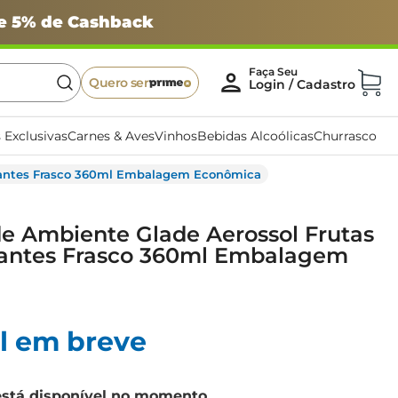
 e 5% de Cashback
Quero ser
 Exclusivas
Carnes & Aves
Vinhos
Bebidas Alcoólicas
Churrasco
ibrantes Frasco 360ml Embalagem Econômica
e Ambiente Glade Aerossol Frutas
brantes Frasco 360ml Embalagem
l em breve
está disponível no momento