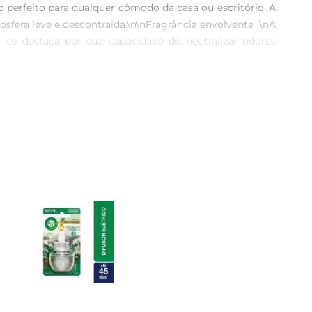
rfeito para qualquer cômodo da casa ou escritório. A 
sfera leve e descontraída.\n\nFragrância envolvente  \nA 
r se destaca por sua capacidade de neutralizar odores 
energizar o ambiente durante o dia a dia.\n\nQualidade 
dade que valorizama experiência de uso. O Odorizador de 
uem deseja um espaço mais agradável e perfumado, sem 
conforto e bemestar aos seus dias.