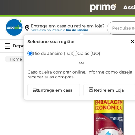
Ass
Pesquise aq
Entrega em casa ou retire em loja?
Você está no
Prezunic
Rio de Janeiro
Termos m
Selecione sua região:
Serviços
carne
Rio de Janeiro (RJ)
Goiás (GO)
Limpeza
Casa Em Geral
Desodorizadore
leite
Ou
café
Caso queira comprar online, informe como deseja
receber suas compras:
queijo
Entrega em casa
Retire em Loja
arroz
biscoit
azeite
iogurte
papel h