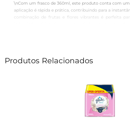
\nCom um frasco de 360ml, este produto conta com uma
aplicação é rápida e prática, contribuindo para a instan
combinação de frutas e flores vibrantes é perfeita pa
indesejados, deixando um rastro de frescor que agrada 
Glade  \nA marca Glade é reconhecida por sua excelência
Ambiente Aerossol Frutas e Flores Vibrantes reflete 
complicação.\n\nTransforme seu ambiente e experimente a
Produtos Relacionados