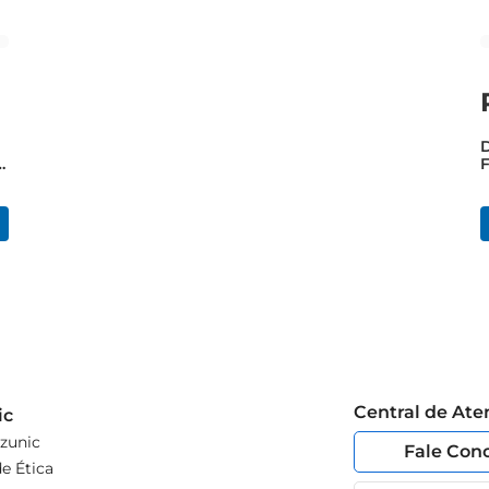
D
s
F
2
Central de At
ic
zunic
Fale Con
e Ética