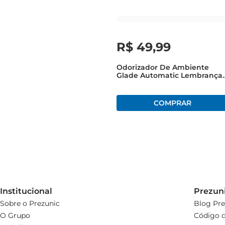
R$
49
,
99
Odorizador De Ambiente
Glade Automatic Lembrança
De Infância Refil 269ml Com 
Unid Super Oferta
Institucional
Prezun
Sobre o Prezunic
Blog Pre
O Grupo
Código d