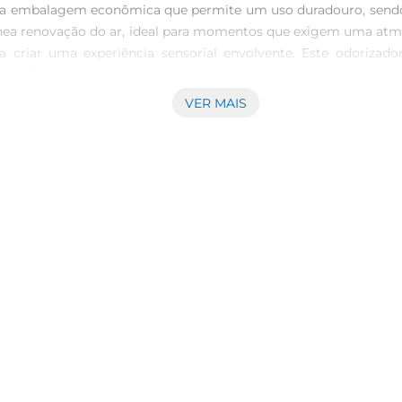
 embalagem econômica que permite um uso duradouro, sendo pe
tânea renovação do ar, ideal para momentos que exigem uma atmo
ra criar uma experiência sensorial envolvente. Este odorizado
a todos. Ideal para recepções, relaxamento ou até mesmo para 
 em produtos de aromatização, garantindo fragrâncias de quali
VER MAIS
esse compromisso, sendo uma escolha segura e eficaz para q
 essência dessa fragrância vibrante, que certamente traz mais 