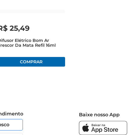
R$
25
,
49
ifusor Elétrico Bom Ar
rescor Da Mata Refil 16ml
endimento
Baixe nosso App
osco