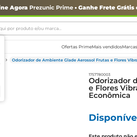
ine Agora
Prezunic Prime
• Ganhe Frete Grátis
ui por produto e/ou marca...
ais buscados
Ofertas Prime
Mais vendidos
Marcas
s
Odorizador de Ambiente Glade Aerossol Frutas e Flores V
1757780003
Odorizador d
e Flores Vi
Econômica
o
Disponíve
Este produto não 
igiênico