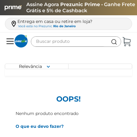
Assine Agora
Prezunic Prime
• Ganhe Frete
Grátis e 5% de Cashback
Entrega em casa ou retire em loja?
Você está no
Prezunic
Rio de Janeiro
Buscar produto
Termos mais buscados
carne
Relevância
leite
café
queijo
OOPS!
biscoito
Nenhum produto encontrado
azeite
O que eu devo fazer?
arroz