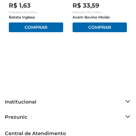
R$
1
,
63
R$
33
,
59
250g
aprox.
•
R$
6
,
49
/kg
800g
aprox.
•
R$
41
,
98
/kg
Batata Inglesa
Acém Bovino Moído
Institucional
Sobre o Prezunic
Prezunic
Grupo Cencosud
Trabalhe conosco
Blog Prezunic
Central de Atendimento
Política de Privacidade
Código de Ética