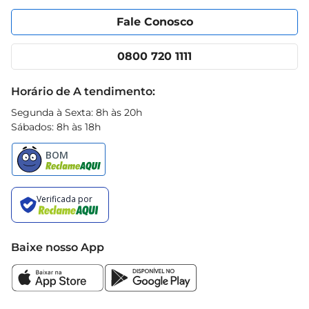
Portal do fornecedor
Encartes
Fale Conosco
Nossas lojas
App Prezunic
Cencosud Media
Clube Prezunic
0800 720 1111
Receitas
Black Friday
Horário de A tendimento:
Segunda à Sexta: 8h às 20h
Sábados: 8h às 18h
Baixe nosso App