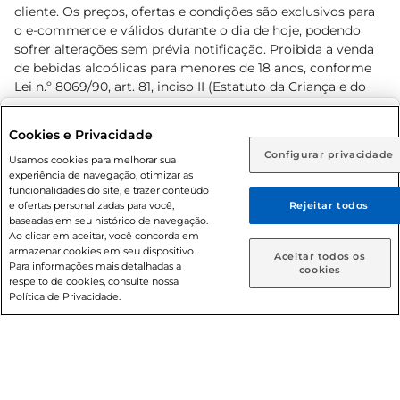
cliente. Os preços, ofertas e condições são exclusivos para
o e-commerce e válidos durante o dia de hoje, podendo
sofrer alterações sem prévia notificação. Proibida a venda
de bebidas alcoólicas para menores de 18 anos, conforme
Lei n.º 8069/90, art. 81, inciso II (Estatuto da Criança e do
Adolescente). Preços e condições exclusivos para o
www.prezunic.com.br
, podendo sofrer alterações sem aviso
Selecione sua região:
Cookies e Privacidade
prévio. O valor mínimo para as compras on-line é de R$
Configurar privacidade
Rio de Janeiro (RJ)
Goiás (GO)
Usamos cookies para melhorar sua
80,00.
experiência de navegação, otimizar as
Ou
funcionalidades do site, e trazer conteúdo
e ofertas personalizadas para você,
Rejeitar todos
Caso queira comprar online, informe como deseja receber
baseadas em seu histórico de navegação.
suas compras:
Ao clicar em aceitar, você concorda em
armazenar cookies em seu dispositivo.
© 2026 Copyright. Todos os direitos
Aceitar todos os
Para informações mais detalhadas a
Entrega em casa
Retire em Loja
cookies
reservados Prezunic.
respeito de cookies, consulte nossa
Política de Privacidade.
Cencosud Brasil Comercial SA.CNPJ sob n° 39.346.861/0350-
38 . Sediada na Av. das Nações Unidas, 12.995, 21º andar, CEP: