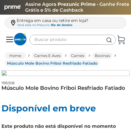
Assine Agora
Prezunic Prime
• Ganhe Frete
Grátis e 5% de Cashback
Entrega em casa ou retire em loja?
Você está no
Prezunic
Rio de Janeiro
Buscar produto
Termos mais buscados
Carnes E Aves
Carnes
Bovinas
carne
Músculo Mole Bovino Friboi Resfriado Fatiado
leite
café
1195308
Músculo Mole Bovino Friboi Resfriado Fatiado
queijo
arroz
Disponível em breve
biscoito
azeite
Este produto não está disponível no momento