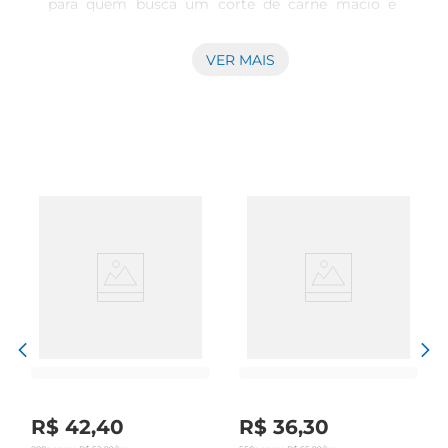
para quem busca um corte de carne macio e 
suculento. Com um sabor marcante e textura 
agradável, esse produto é perfeito para preparar 
VER MAIS
pratos que exigem um cozimento lento, como 
ensopados, sopas e carnes de panela. A qualidade 
Friboi garante que você está levando para a sua 
mesa um produto de excelência, ideal para 
momentos especiais em família ou com amigos.

Versatilidade na cozinha  

Esse corte de carne é extremamente versátil e 
pode ser utilizado em diversas receitas. Seja em 
um clássico estrogonofe, um delicioso molho 
para macarrão ou um prato tradicional como a 
feijoada, o Músculo Mole Bovino Friboi se adapta 
a diferentes preparos, permitindo que você 
explore sua criatividade na cozinha. Com ele, é 
possível criar pratos que agradam a todos os 
R$
42
,
40
R$
36
,
30
paladares.
