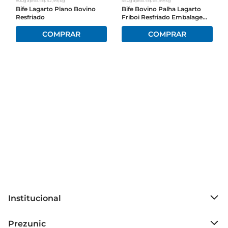
800g
aprox.
•
R$
52
,
99
/kg
550g
aprox.
•
R$
65
,
99
/kg
Bife Lagarto Plano Bovino
Bife Bovino Palha Lagarto
Resfriado
Friboi Resfriado Embalagem
Preparação e dicas de uso  

Econômica
Para garantir o melhor sabor e maciez, 
recomenda-se cozinhar o músculo em fogo 
baixo, permitindo que os temperos se integrem e 
a carne fique bem macia. Uma dica é deixá-lo 
marinando por algumas horas antes do preparo, 
potencializando ainda mais seu sabor. 
Experimente adicionar legumes e ervas frescas 
para um prato ainda mais nutritivo e saboroso.

Informações técnicas  

O Músculo Mole Bovino Friboi é vendido em 
porções de 1 kg, ideal para atender diferentes 
necessidades de consumo. A embalagem é 
prática e garante a conservação do produto, 
Institucional
mantendo suas características de frescor e 
qualidade até o momento do preparo.

Sobre o Prezunic
Prezunic