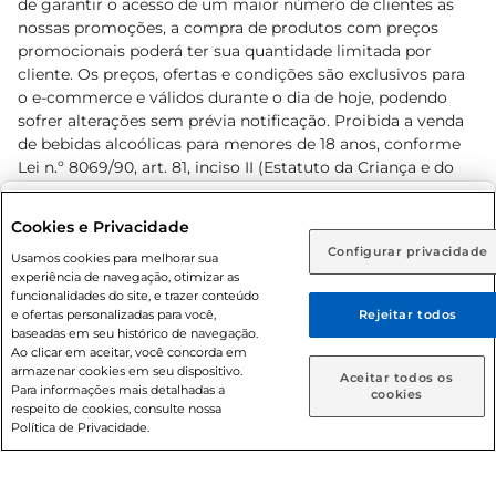
de garantir o acesso de um maior número de clientes as
nossas promoções, a compra de produtos com preços
promocionais poderá ter sua quantidade limitada por
cliente. Os preços, ofertas e condições são exclusivos para
o e-commerce e válidos durante o dia de hoje, podendo
sofrer alterações sem prévia notificação. Proibida a venda
de bebidas alcoólicas para menores de 18 anos, conforme
Lei n.º 8069/90, art. 81, inciso II (Estatuto da Criança e do
Adolescente). Preços e condições exclusivos para o
www.prezunic.com.br
, podendo sofrer alterações sem aviso
Selecione sua região:
Cookies e Privacidade
prévio. O valor mínimo para as compras on-line é de R$
Configurar privacidade
Rio de Janeiro (RJ)
Goiás (GO)
Usamos cookies para melhorar sua
80,00.
experiência de navegação, otimizar as
Ou
funcionalidades do site, e trazer conteúdo
e ofertas personalizadas para você,
Rejeitar todos
Caso queira comprar online, informe como deseja receber
baseadas em seu histórico de navegação.
suas compras:
Ao clicar em aceitar, você concorda em
armazenar cookies em seu dispositivo.
© 2026 Copyright. Todos os direitos
Aceitar todos os
Para informações mais detalhadas a
Entrega em casa
Retire em Loja
cookies
reservados Prezunic.
respeito de cookies, consulte nossa
Política de Privacidade.