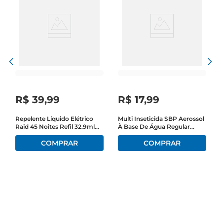
R$
39
,
99
R$
17
,
99
Repelente Líquido Elétrico
Multi Inseticida SBP Aerossol
Raid 45 Noites Refil 32.9ml
À Base De Água Regular
Com
380ml Embalagem
3EmbalagemEconômica
Econômica