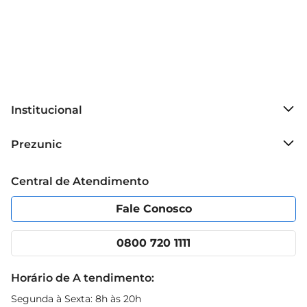
Institucional
Sobre o Prezunic
Prezunic
Grupo Cencosud
Trabalhe conosco
Blog Prezunic
Central de Atendimento
Política de Privacidade
Código de Ética
Portal do fornecedor
Encartes
Fale Conosco
Nossas lojas
App Prezunic
Cencosud Media
Clube Prezunic
0800 720 1111
Receitas
Black Friday
Horário de A tendimento:
Segunda à Sexta: 8h às 20h