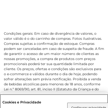
Condições gerais: Em caso de divergência de valores, o
valor válido é o do carrinho de compras. Fotos ilustrativas.
Compras sujeitas a confirmação de estoque. Compras
podem ser canceladas em caso de suspeita de fraude. A fim
de garantir o acesso de um maior número de clientes as
nossas promoções, a compra de produtos com preços
promocionais poderá ter sua quantidade limitada por
cliente. Os preços, ofertas e condições são exclusivos para
o e-commerce e válidos durante o dia de hoje, podendo
sofrer alterações sem prévia notificação. Proibida a venda
de bebidas alcoólicas para menores de 18 anos, conforme
Lei n.º 8069/90, art. 81, inciso II (Estatuto da Criança e do
Adolescente). Preços e condições exclusivos para o
www.prezunic.com.br
, podendo sofrer alterações sem aviso
Selecione sua região:
Cookies e Privacidade
prévio. O valor mínimo para as compras on-line é de R$
Configurar privacidade