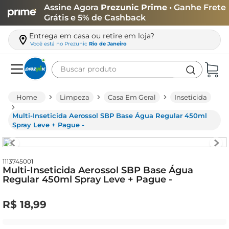
Assine Agora
Prezunic Prime
• Ganhe Frete
Grátis e 5% de Cashback
Entrega em casa ou retire em loja?
Você está no
Prezunic
Rio de Janeiro
Buscar produto
Termos mais buscados
Limpeza
Casa Em Geral
Inseticida
carne
Multi-Inseticida Aerossol SBP Base Água Regular 450ml
leite
Spray Leve + Pague -
café
queijo
1113745001
Multi-Inseticida Aerossol SBP Base Água
biscoito
Regular 450ml Spray Leve + Pague -
azeite
R$
18
,
99
arroz