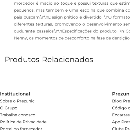
mordedor é macio ao toque e possui texturas que estimul
pequenos, mas também é uma escolha que combina com di
pais buscam.\n\nDesign prático e divertido  \nO forma
diferentes texturas, promovendo o desenvolvimento sens
oudurante passeios.\n\nEspecificações do produto  \n C
Nenny, os momentos de desconforto na fase de dentição 
Produtos Relacionados
Institucional
Prezun
Sobre o Prezunic
Blog Pre
O Grupo
Código d
Trabalhe conosco
Encartes
Política de Privacidade
App Prez
Portal do fornecedor
Clube Pr