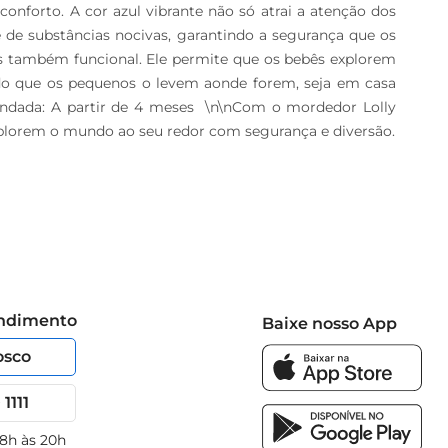
onforto. A cor azul vibrante não só atrai a atenção dos 
de substâncias nocivas, garantindo a segurança que os 
s também funcional. Ele permite que os bebês explorem 
indo que os pequenos o levem aonde forem, seja em casa 
mendada: A partir de 4 meses  \n\nCom o mordedor Lolly 
xplorem o mundo ao seu redor com segurança e diversão.
endimento
Baixe nosso App
osco
1111
 8h às 20h