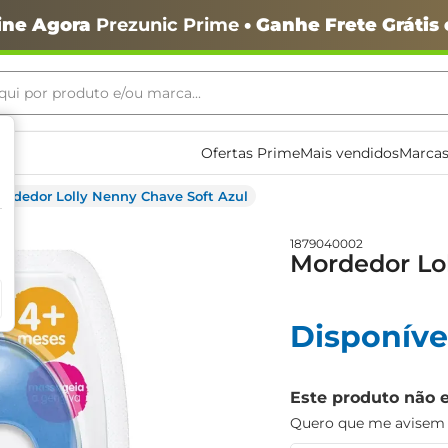
ine Agora
Prezunic Prime
• Ganhe Frete Grátis
ui por produto e/ou marca...
ais buscados
Ofertas Prime
Mais vendidos
Marcas
ordedor Lolly Nenny Chave Soft Azul
1879040002
Mordedor Lol
Disponíve
o
Este produto não 
Quero que me avisem q
igiênico