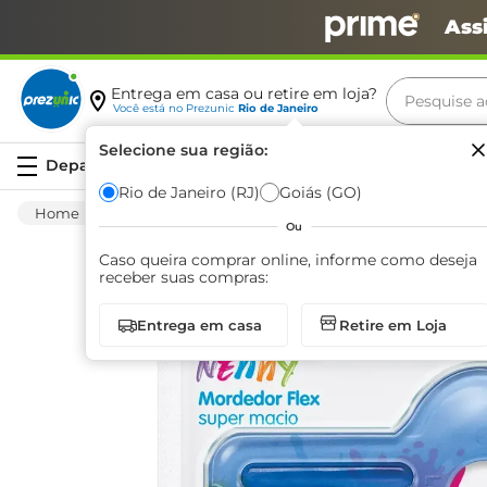
Ass
Pesquise aq
Entrega em casa ou retire em loja?
Você está no
Prezunic
Rio de Janeiro
Termos m
Selecione sua região:
Serviços
carne
Rio de Janeiro (RJ)
Goiás (GO)
Bebês E Infantil
Bebês
Acessórios
M
leite
Ou
café
Caso queira comprar online, informe como deseja
receber suas compras:
queijo
Entrega em casa
Retire em Loja
arroz
biscoit
azeite
iogurte
papel h