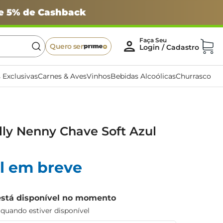
 e 5% de Cashback
Quero ser
 Exclusivas
Carnes & Aves
Vinhos
Bebidas Alcoólicas
Churrasco
ly Nenny Chave Soft Azul
l em breve
está disponível no momento
uando estiver disponível