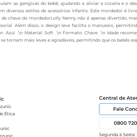
am as gengivas do bebê, ajudando a aliviar a coceira e o desc
versos estilos de acessórios infantis. Este mordedor é livre 
to de chave do mordedorLolly Nenny não é apenas divertido, ma
orial. Além disso, o design leve facilita o manuseio, permit
or: Azul  \n Material: Soft  \n Formato: Chave  \n Idade reco
se tornam mais leves e agradáveis, permitindo que os bebês e
Central de At
ic
zunic
Fale Con
e Ética
0800 720 
unic
Segunda à Sexta:
ezunic