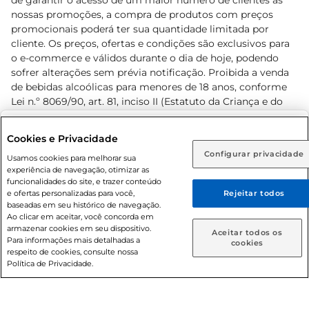
de garantir o acesso de um maior número de clientes as
nossas promoções, a compra de produtos com preços
promocionais poderá ter sua quantidade limitada por
cliente. Os preços, ofertas e condições são exclusivos para
o e-commerce e válidos durante o dia de hoje, podendo
sofrer alterações sem prévia notificação. Proibida a venda
de bebidas alcoólicas para menores de 18 anos, conforme
Lei n.º 8069/90, art. 81, inciso II (Estatuto da Criança e do
Adolescente). Preços e condições exclusivos para o
www.prezunic.com.br
, podendo sofrer alterações sem aviso
Selecione sua região:
Cookies e Privacidade
prévio. O valor mínimo para as compras on-line é de R$
Configurar privacidade
Rio de Janeiro (RJ)
Goiás (GO)
Usamos cookies para melhorar sua
80,00.
experiência de navegação, otimizar as
Ou
funcionalidades do site, e trazer conteúdo
e ofertas personalizadas para você,
Rejeitar todos
Caso queira comprar online, informe como deseja receber
baseadas em seu histórico de navegação.
suas compras:
Ao clicar em aceitar, você concorda em
armazenar cookies em seu dispositivo.
© 2026 Copyright. Todos os direitos
Aceitar todos os
Para informações mais detalhadas a
Entrega em casa
Retire em Loja
cookies
reservados Prezunic.
respeito de cookies, consulte nossa
Política de Privacidade.