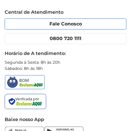
mais a sua rotina na cozinha. Com uma textura 
Trabalhe conosco
Blog Prezunic
Central de Atendimento
firme e sabor adocicado, os morangos Demarchi 
Política de Privacidade
Código de Ética
são uma adição saudável e saborosa à sua 
Portal do fornecedor
Encartes
Fale Conosco
alimentação.
Nossas lojas
App Prezunic
Cencosud Media
Clube Prezunic
0800 720 1111
Receitas
Black Friday
Horário de A tendimento:
Segunda à Sexta: 8h às 20h
Sábados: 8h às 18h
Baixe nosso App