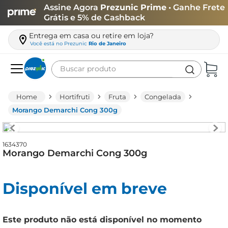
Assine Agora
Prezunic Prime
• Ganhe Frete
Grátis e 5% de Cashback
Entrega em casa ou retire em loja?
Você está no
Prezunic
Rio de Janeiro
Buscar produto
Termos mais buscados
Hortifruti
Fruta
Congelada
carne
Morango Demarchi Cong 300g
leite
café
1634370
Morango Demarchi Cong 300g
queijo
arroz
Disponível em breve
biscoito
azeite
Este produto não está disponível no momento