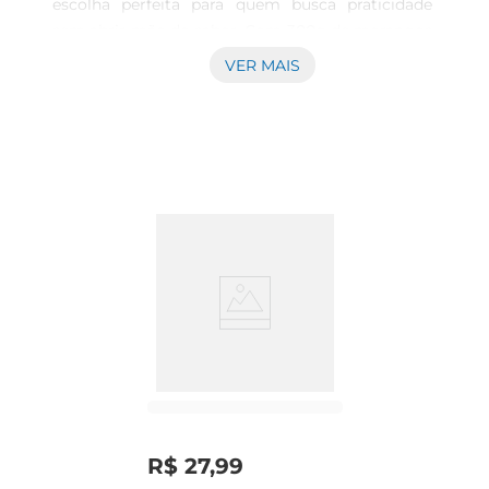
escolha perfeita para quem busca praticidade 
sem abrir mão do sabor. Com 300g de morangos 
selecionados, esses frutos são ideais para compor 
VER MAIS
receitas, desde sobremesas até smoothies, 
garantindo um toque especial em cada preparo. 
A versatilidade dos morangos permite que sejam 
utilizados em diversas ocasiões, seja em um 
lanche rápido ou em uma refeição mais elaborada.

Qualidade e frescor  

Os morangos Demarchi são colhidos no auge da 
maturação e rapidamente congelados, 
preservando suas características naturais e 
nutrientes. Isso garante que você tenha sempre à 
disposição um produto de alta qualidade, com 
sabor intenso e aroma marcante. Ao optar pelos 
morangos congelados, você pode desfrutar de 
um fruto que mantém suas propriedades mesmo 
R$
27
,
99
fora da época de colheita, garantindo frescor e 