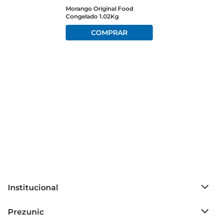
sabor durante todo o ano.

Morango Original Food
Congelado 1.02Kg
Sugestões de uso  

Esses morangos são perfeitos para preparar uma 
variedade de receitas. Experimente adicionálos a 
iogurtes, cereais ou até mesmo em um delicioso 
smoothie. Eles também são uma excelente opção 
para coberturas debolos, tortas e sobremesas 
geladas, proporcionando um contraste de 
sabores que encanta a todos. Além disso, podem 
ser utilizados emmolhos e compotas, trazendo 
um toque adocicado e refrescante.

Informações técnicas  

Os morangos vêm em embalagem de 300g, 
prontos para uso. A conservação é simples: 
Institucional
mantenhaos no congelador e retire a quantidade 
desejada quando necessário. Não é preciso 
Sobre o Prezunic
Prezunic
descongelar antes do uso, o que facilita ainda 
Grupo Cencosud