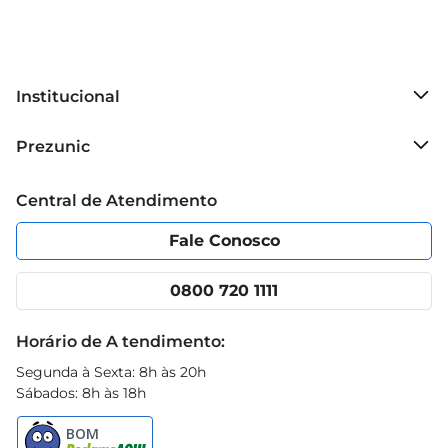
Institucional
Sobre o Prezunic
Prezunic
Grupo Cencosud
Trabalhe conosco
Blog Prezunic
Central de Atendimento
Política de Privacidade
Código de Ética
Portal do fornecedor
Encartes
Fale Conosco
Nossas lojas
App Prezunic
Cencosud Media
Clube Prezunic
0800 720 1111
Receitas
Black Friday
Horário de A tendimento:
Segunda à Sexta: 8h às 20h
Sábados: 8h às 18h