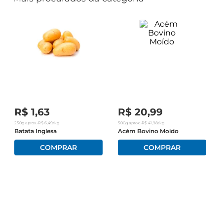
R$
1
,
63
R$
20
,
99
250g
aprox.
•
R$
6
,
49
/kg
500g
aprox.
•
R$
41
,
98
/kg
Batata Inglesa
Acém Bovino Moído