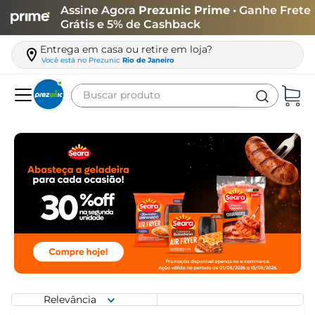
Assine Agora
Prezunic Prime
• Ganhe Frete
Grátis e 5% de Cashback
Entrega em casa ou retire em loja?
Você está no
Prezunic
Rio de Janeiro
Buscar produto
Termos mais buscados
carne
leite
café
queijo
arroz
biscoito
azeite
Relevância