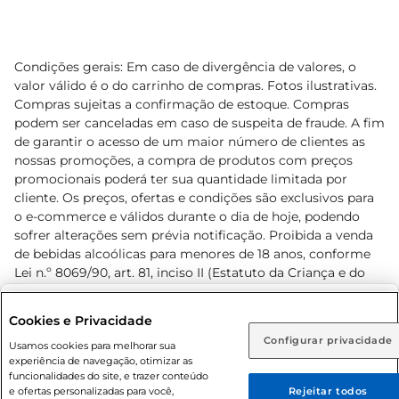
Condições gerais: Em caso de divergência de valores, o
valor válido é o do carrinho de compras. Fotos ilustrativas.
Compras sujeitas a confirmação de estoque. Compras
podem ser canceladas em caso de suspeita de fraude. A fim
de garantir o acesso de um maior número de clientes as
nossas promoções, a compra de produtos com preços
promocionais poderá ter sua quantidade limitada por
cliente. Os preços, ofertas e condições são exclusivos para
o e-commerce e válidos durante o dia de hoje, podendo
sofrer alterações sem prévia notificação. Proibida a venda
de bebidas alcoólicas para menores de 18 anos, conforme
Lei n.º 8069/90, art. 81, inciso II (Estatuto da Criança e do
Adolescente). Preços e condições exclusivos para o
www.prezunic.com.br
, podendo sofrer alterações sem aviso
Selecione sua região:
Cookies e Privacidade
prévio. O valor mínimo para as compras on-line é de R$
Configurar privacidade
Rio de Janeiro (RJ)
Goiás (GO)
Usamos cookies para melhorar sua
80,00.
experiência de navegação, otimizar as
Ou
funcionalidades do site, e trazer conteúdo
e ofertas personalizadas para você,
Rejeitar todos