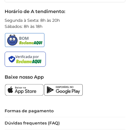
Receitas
permitindo que você controle a quantidade 
Black Friday
Horário de A tendimento:
utilizada em suas receitas.

Segunda à Sexta: 8h às 20h
Conservação e Armazenamento  

Sábados: 8h às 18h
Para garantir a qualidade do produto, 
recomendase armazenálo em local fresco e seco, 
longe da luz direta. Após aberto, o molho deve 
ser mantido refrigerado e consumido em um 
prazo razoável, para que você possa desfrutar de 
todo seu sabor e frescor.
Baixe nosso App
Formas de pagamento
Dúvidas frequentes (FAQ)