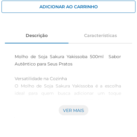
iogurte
ADICIONAR AO CARRINHO
papel higiênico
cerveja
Descrição
Características
Molho de Soja Sakura Yakissoba 500ml  Sabor 
Autêntico para Seus Pratos

Versatilidade na Cozinha  

O Molho de Soja Sakura Yakissoba é a escolha 
ideal para quem busca adicionar um toque 
especial às suas receitas. Com 500ml de sabor 
autêntico, este molho é perfeito para preparar 
VER MAIS
yakissobas, mas sua versatilidade permite que 
você o utilize em uma variedade de pratos, como 
stirfries, marinadase até mesmo como tempero 