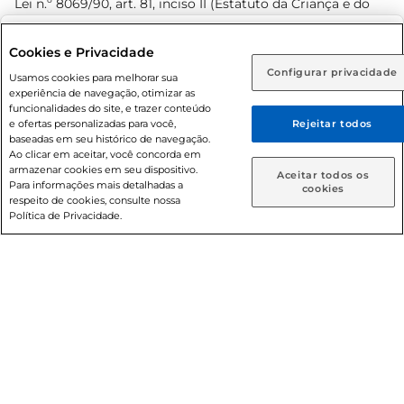
Lei n.º 8069/90, art. 81, inciso II (Estatuto da Criança e do
Adolescente). Preços e condições exclusivos para o
www.prezunic.com.br
, podendo sofrer alterações sem aviso
Selecione sua região:
Cookies e Privacidade
prévio. O valor mínimo para as compras on-line é de R$
Configurar privacidade
Rio de Janeiro (RJ)
Goiás (GO)
Usamos cookies para melhorar sua
80,00.
experiência de navegação, otimizar as
Ou
funcionalidades do site, e trazer conteúdo
e ofertas personalizadas para você,
Rejeitar todos
Caso queira comprar online, informe como deseja receber
baseadas em seu histórico de navegação.
suas compras:
Ao clicar em aceitar, você concorda em
armazenar cookies em seu dispositivo.
© 2026 Copyright. Todos os direitos
Aceitar todos os
Para informações mais detalhadas a
Entrega em casa
Retire em Loja
cookies
reservados Prezunic.
respeito de cookies, consulte nossa
Política de Privacidade.
Cencosud Brasil Comercial SA.CNPJ sob n° 39.346.861/0350-
38 . Sediada na Av. das Nações Unidas, 12.995, 21º andar, CEP:
04.578-000, Bairro Brooklin Paulista, na cidade de São Paulo
- SP.