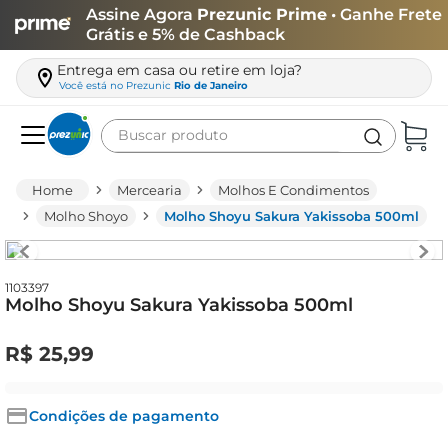
Assine Agora
Prezunic Prime
• Ganhe Frete
Grátis e 5% de Cashback
Entrega em casa ou retire em loja?
Você está no
Prezunic
Rio de Janeiro
Buscar produto
Termos mais buscados
Mercearia
Molhos E Condimentos
carne
Molho Shoyo
Molho Shoyu Sakura Yakissoba 500ml
leite
café
1103397
Molho Shoyu Sakura Yakissoba 500ml
queijo
biscoito
R$
25
,
99
azeite
arroz
Condições de pagamento