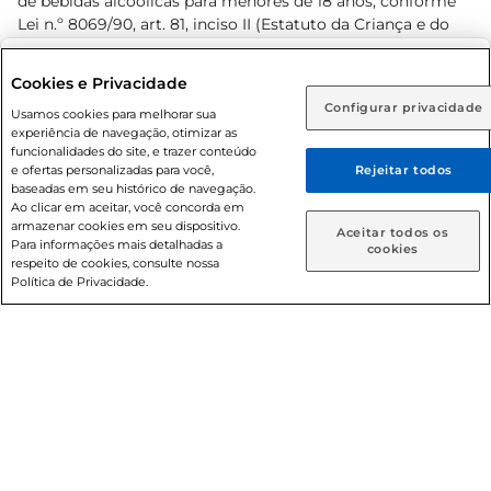
de bebidas alcoólicas para menores de 18 anos, conforme
Lei n.º 8069/90, art. 81, inciso II (Estatuto da Criança e do
Adolescente). Preços e condições exclusivos para o
www.prezunic.com.br
, podendo sofrer alterações sem aviso
Selecione sua região:
Cookies e Privacidade
prévio. O valor mínimo para as compras on-line é de R$
Configurar privacidade
Rio de Janeiro (RJ)
Goiás (GO)
Usamos cookies para melhorar sua
80,00.
experiência de navegação, otimizar as
Ou
funcionalidades do site, e trazer conteúdo
e ofertas personalizadas para você,
Rejeitar todos
Caso queira comprar online, informe como deseja receber
baseadas em seu histórico de navegação.
suas compras:
Ao clicar em aceitar, você concorda em
armazenar cookies em seu dispositivo.
© 2026 Copyright. Todos os direitos
Aceitar todos os
Para informações mais detalhadas a
Entrega em casa
Retire em Loja
cookies
reservados Prezunic.
respeito de cookies, consulte nossa
Política de Privacidade.
Cencosud Brasil Comercial SA.CNPJ sob n° 39.346.861/0350-
38 . Sediada na Av. das Nações Unidas, 12.995, 21º andar, CEP:
04.578-000, Bairro Brooklin Paulista, na cidade de São Paulo
- SP.