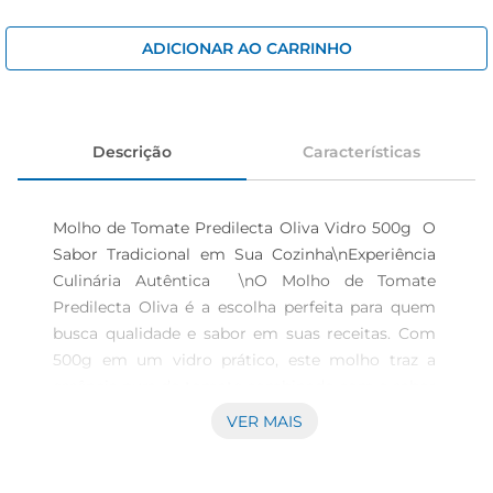
cerveja
iogurte
ADICIONAR AO CARRINHO
papel higiênico
Descrição
Características
Molho de Tomate Predilecta Oliva Vidro 500g  O 
Sabor Tradicional em Sua Cozinha\nExperiência 
Culinária Autêntica  \nO Molho de Tomate 
Predilecta Oliva é a escolha perfeita para quem 
busca qualidade e sabor em suas receitas. Com 
500g em um vidro prático, este molho traz a 
essência pura do tomate combinado com o sabor 
suave das azeitonas, proporcionando um toque 
VER MAIS
especial aos seus pratos. Sua textura aveludada e 
o gosto equilibrado são ideais para diversas 
preparações, desde massas até molhos para 