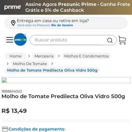
Assine Agora
Prezunic Prime
• Ganhe Frete
Grátis e 5% de Cashback
Entrega em casa ou retire em loja?
Você está no
Prezunic
Rio de Janeiro
Buscar produto
Termos mais buscados
Mercearia
Molhos E Condimentos
carne
Molho De Tomate
Molho de Tomate Predilecta Oliva Vidro 500g
leite
café
queijo
1888614002
Molho de Tomate Predilecta Oliva Vidro 500g
arroz
R$
13
,
49
azeite
biscoito
Condições de pagamento