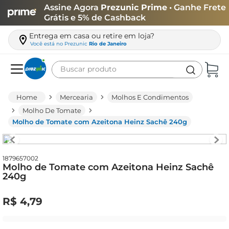
Assine Agora
Prezunic Prime
• Ganhe Frete
Grátis e 5% de Cashback
Entrega em casa ou retire em loja?
Você está no
Prezunic
Rio de Janeiro
Buscar produto
Termos mais buscados
Mercearia
Molhos E Condimentos
carne
Molho De Tomate
Molho de Tomate com Azeitona Heinz Sachê 240g
leite
café
queijo
1879657002
Molho de Tomate com Azeitona Heinz Sachê
240g
azeite
biscoito
R$
4
,
79
arroz