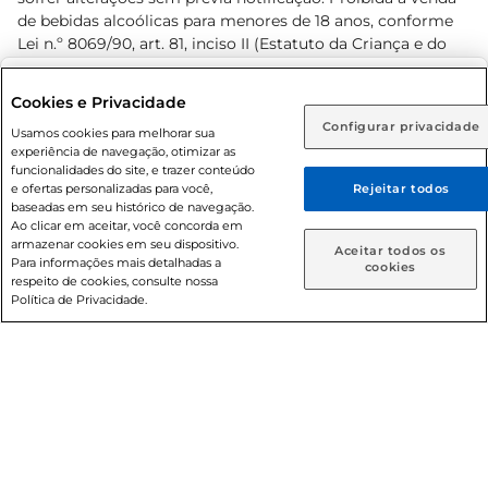
de bebidas alcoólicas para menores de 18 anos, conforme
Lei n.º 8069/90, art. 81, inciso II (Estatuto da Criança e do
Adolescente). Preços e condições exclusivos para o
www.prezunic.com.br
, podendo sofrer alterações sem aviso
Selecione sua região:
Cookies e Privacidade
prévio. O valor mínimo para as compras on-line é de R$
Configurar privacidade
Rio de Janeiro (RJ)
Goiás (GO)
Usamos cookies para melhorar sua
80,00.
experiência de navegação, otimizar as
Ou
funcionalidades do site, e trazer conteúdo
e ofertas personalizadas para você,
Rejeitar todos
Caso queira comprar online, informe como deseja receber
baseadas em seu histórico de navegação.
suas compras:
Ao clicar em aceitar, você concorda em
armazenar cookies em seu dispositivo.
© 2026 Copyright. Todos os direitos
Aceitar todos os
Para informações mais detalhadas a
Entrega em casa
Retire em Loja
cookies
reservados Prezunic.
respeito de cookies, consulte nossa
Política de Privacidade.
Cencosud Brasil Comercial SA.CNPJ sob n° 39.346.861/0350-
38 . Sediada na Av. das Nações Unidas, 12.995, 21º andar, CEP:
04.578-000, Bairro Brooklin Paulista, na cidade de São Paulo
- SP.