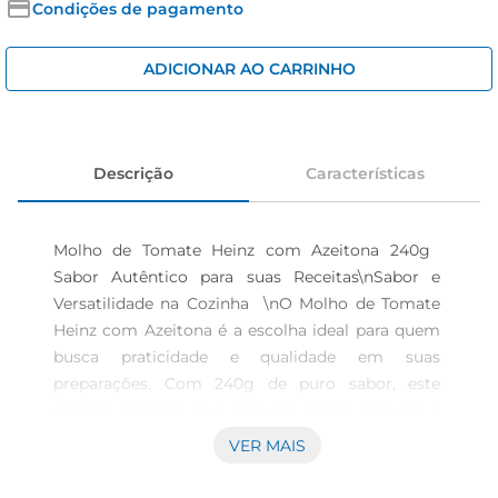
iogurte
Condições de pagamento
papel higiênico
ADICIONAR AO CARRINHO
cerveja
Descrição
Características
Molho de Tomate Heinz com Azeitona 240g  
Sabor Autêntico para suas Receitas\nSabor e 
Versatilidade na Cozinha  \nO Molho de Tomate 
Heinz com Azeitona é a escolha ideal para quem 
busca praticidade e qualidade em suas 
preparações. Com 240g de puro sabor, este 
molhoé perfeito para dar um toque especial a 
pratos como massas, pizzas e até mesmo como 
VER MAIS
acompanhamento para petiscos. A combinação 
do tomate maduro com a azeitona proporciona 