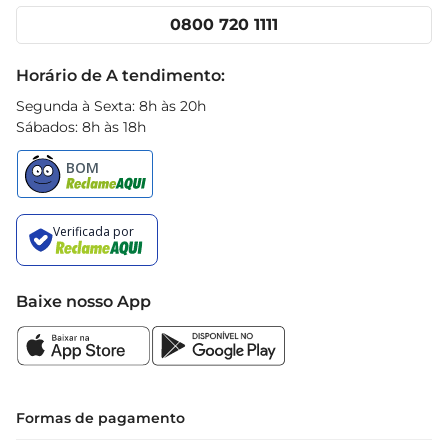
Cencosud Media
Clube Prezunic
0800 720 1111
Receitas
Black Friday
Horário de A tendimento:
Segunda à Sexta: 8h às 20h
Sábados: 8h às 18h
Baixe nosso App
Formas de pagamento