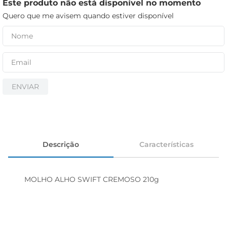
iogurte
Este produto não está disponível no momento
Quero que me avisem quando estiver disponível
papel higiênico
cerveja
ENVIAR
Descrição
Características
MOLHO ALHO SWIFT CREMOSO 210g