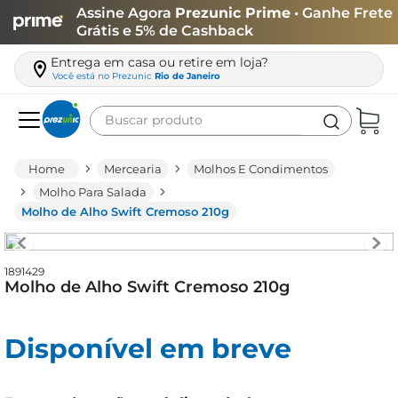
Assine Agora
Prezunic Prime
• Ganhe Frete
Grátis e 5% de Cashback
Entrega em casa ou retire em loja?
Você está no
Prezunic
Rio de Janeiro
Buscar produto
Termos mais buscados
Mercearia
Molhos E Condimentos
carne
Molho Para Salada
Molho de Alho Swift Cremoso 210g
leite
café
1891429
queijo
Molho de Alho Swift Cremoso 210g
biscoito
azeite
Disponível em breve
arroz