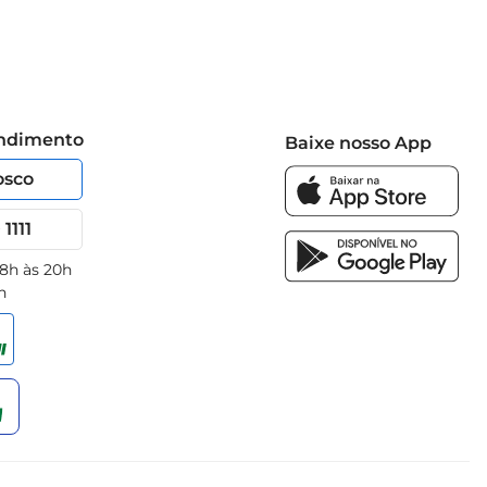
endimento
Baixe nosso App
osco
1111
 8h às 20h
h