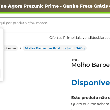
ine Agora
Prezunic Prime
• Ganhe Frete Grátis
ui por produto e/ou marca...
ais buscados
Ofertas Prime
Mais vendidos
Marcas
 Barbecue
Molho Barbecue Rústico Swift 340g
1891511
Molho Barbe
Disponíve
o
Este produto não 
Quero que me avisem q