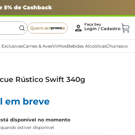
 e 5% de Cashback
Quero ser
 Exclusivas
Carnes & Aves
Vinhos
Bebidas Alcoólicas
Churrasco
cue Rústico Swift 340g
l em breve
está disponível no momento
uando estiver disponível