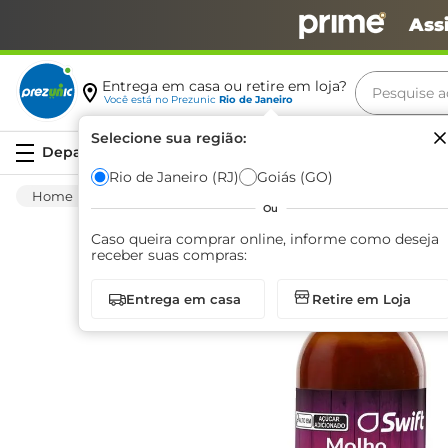
Ass
Pesquise aq
Entrega em casa ou retire em loja?
Você está no
Prezunic
Rio de Janeiro
Termos m
Selecione sua região:
Serviços
carne
Rio de Janeiro (RJ)
Goiás (GO)
Mercearia
Molhos E Condimentos
Molho
leite
Ou
café
Caso queira comprar online, informe como deseja
receber suas compras:
queijo
Entrega em casa
Retire em Loja
arroz
azeite
biscoit
cerveja
iogurte