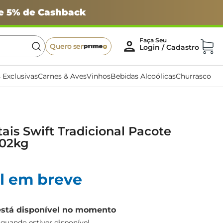
 e 5% de Cashback
Quero ser
 Exclusivas
Carnes & Aves
Vinhos
Bebidas Alcoólicas
Churrasco
ais Swift Tradicional Pacote
,02kg
l em breve
está disponível no momento
uando estiver disponível