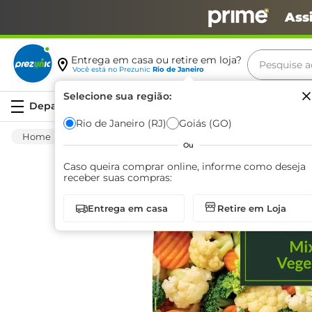
Ass
Pesquise aq
Entrega em casa ou retire em loja?
Você está no
Prezunic
Rio de Janeiro
Termos m
Selecione sua região:
Serviços
carne
Rio de Janeiro (RJ)
Goiás (GO)
Congelados
Vegetal
Outros Vegetais
leite
Ou
café
Caso queira comprar online, informe como deseja
receber suas compras:
queijo
Entrega em casa
Retire em Loja
azeite
biscoit
arroz
iogurte
papel h