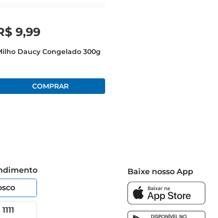
R$
9
,
99
Milho Daucy Congelado 300g
endimento
Baixe nosso App
osco
1111