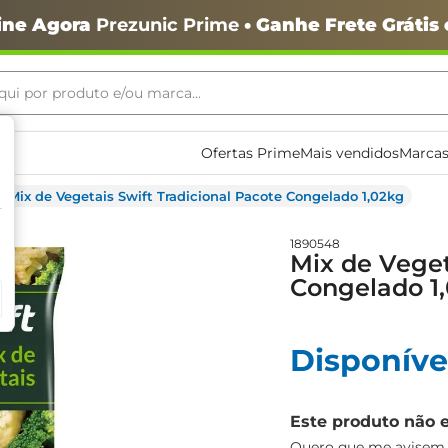
ine Agora
Prezunic Prime
• Ganhe Frete Grátis
ui por produto e/ou marca...
ais buscados
Ofertas Prime
Mais vendidos
Marcas
Mix de Vegetais Swift Tradicional Pacote Congelado 1,02kg
1890548
Mix de Veget
Congelado 1
o
Disponíve
Este produto não 
igiênico
Quero que me avisem q