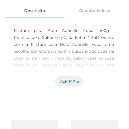
Descrição
Características
Mistura para Bolo Adoralle Fubá 400g  
Praticidade e Sabor em Cada Fatia  \n\nDeliciese 
com a Mistura para Bolo Adoralle Fubá, uma 
escolha perfeita para quem busca praticidade na 
cozinha sem abrir mão do sabor caseiro. Essa 
mistura foi especialmente desenvolvida para 
facilitar o preparo de bolos, proporcionando uma 
textura macia e um gosto irresistível, ideal para o 
VER MAIS
lanche da tarde ou para acompanhar aquele café 
da manhã especial.\n\nCaracterísticas Principais  
\nCom 400g de puro sabor, esta mistura é de 
fácil preparo, permitindo que até os menos 
experientes na cozinha possam se aventurar na 
confeitaria. Basta adicionar água e ovos, e em 
poucos minutosvocê terá uma massa pronta para 