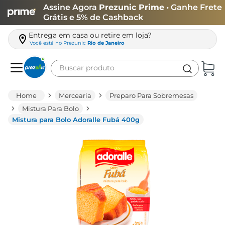
Assine Agora
Prezunic Prime
• Ganhe Frete
Grátis e 5% de Cashback
Entrega em casa ou retire em loja?
Você está no
Prezunic
Rio de Janeiro
Buscar produto
Termos mais buscados
Mercearia
Preparo Para Sobremesas
carne
Mistura Para Bolo
Mistura para Bolo Adoralle Fubá 400g
leite
café
queijo
azeite
biscoito
arroz