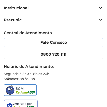
Institucional
Sobre o Prezunic
Prezunic
Grupo Cencosud
Trabalhe conosco
Blog Prezunic
Central de Atendimento
Política de Privacidade
Código de Ética
Portal do fornecedor
Encartes
Fale Conosco
Nossas lojas
App Prezunic
Cencosud Media
Clube Prezunic
0800 720 1111
Receitas
Black Friday
Horário de A tendimento:
Segunda à Sexta: 8h às 20h
Sábados: 8h às 18h