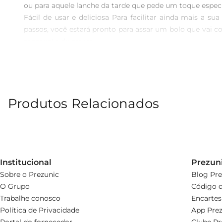
ou para aquele lanche da tarde que pede um toque especial
Fácil de usar e deliciosa Para facilitar ainda mais a s
passos, você estará pronto para assar um bolo que vai 
momento de prazer.  

Versatilidade nas preparações A mistura para bolo Tio Jo
ingredientes de sua preferência para criar bolos exclu
familiares ou simplesmente para adoçar o seu dia a dia.  

Um produto de qualidade A Tio João é uma marca reconhec
Produtos Relacionados
para um bolo que atende tanto famílias pequenas qua
qualidade fazem em suas receitas e proporcione moment
Institucional
Prezun
Sobre o Prezunic
Blog Pre
O Grupo
Código d
Trabalhe conosco
Encartes
Política de Privacidade
App Prez