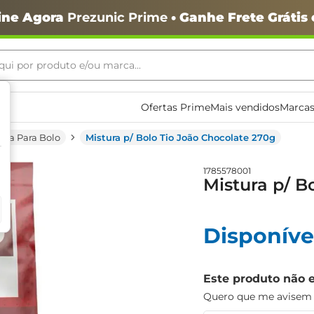
ine Agora
Prezunic Prime
• Ganhe Frete Grátis
ui por produto e/ou marca...
ais buscados
Ofertas Prime
Mais vendidos
Marcas
ura Para Bolo
Mistura p/ Bolo Tio João Chocolate 270g
1785578001
Mistura p/ B
o
Disponíve
Este produto não 
Quero que me avisem q
igiênico