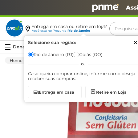
Ass
Pesquise aq
Entrega em casa ou retire em loja?
Você está no
Prezunic
Rio de Janeiro
Termos m
Selecione sua região:
Serviços
carne
Rio de Janeiro (RJ)
Goiás (GO)
Mercearia
Preparo Para Sobremesas
Mist
leite
Ou
café
Caso queira comprar online, informe como deseja
receber suas compras:
queijo
Entrega em casa
Retire em Loja
biscoit
azeite
arroz
iogurte
papel h