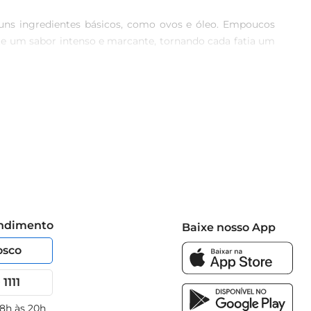
alguns ingredientes básicos, como ovos e óleo. Empoucos 
te um sabor intenso e marcante, tornando cada fatia um 
siões. Experimente adicionar frutas, castanhas ou outros 
iferentes sobremesas e faça bonito em festas, reuniões 
não é exceção. Com 270g, ela oferece a quantidade ideal 
s com amigos. Sinta a diferença que ingredientes de 
endimento
Baixe nosso App
osco
1111
 8h às 20h