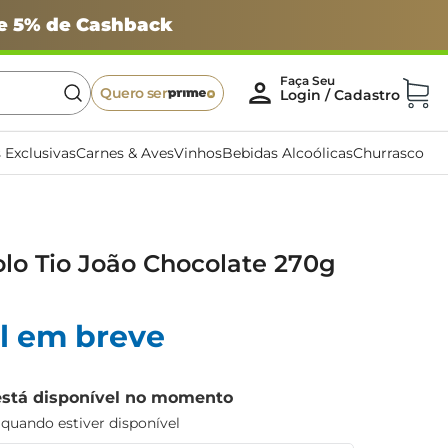
 e 5% de Cashback
Quero ser
 Exclusivas
Carnes & Aves
Vinhos
Bebidas Alcoólicas
Churrasco
olo Tio João Chocolate 270g
l em breve
está disponível no momento
uando estiver disponível