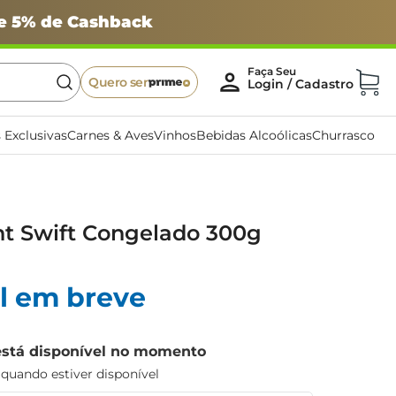
 e 5% de Cashback
Quero ser
 Exclusivas
Carnes & Aves
Vinhos
Bebidas Alcoólicas
Churrasco
nt Swift Congelado 300g
l em breve
está disponível no momento
uando estiver disponível