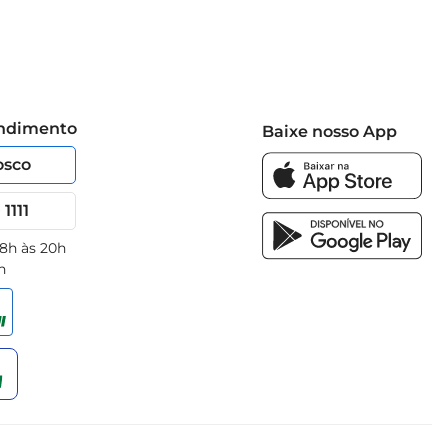
endimento
Baixe nosso App
osco
1111
 8h às 20h
h