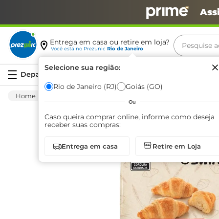
Ass
Pesquise aq
Entrega em casa ou retire em loja?
Você está no
Prezunic
Rio de Janeiro
Termos m
Selecione sua região:
Serviços
carne
Rio de Janeiro (RJ)
Goiás (GO)
Congelados
Pratos Prontos
Outros Pratos
leite
Ou
café
Caso queira comprar online, informe como deseja
receber suas compras:
queijo
Entrega em casa
Retire em Loja
biscoit
azeite
arroz
iogurte
papel h