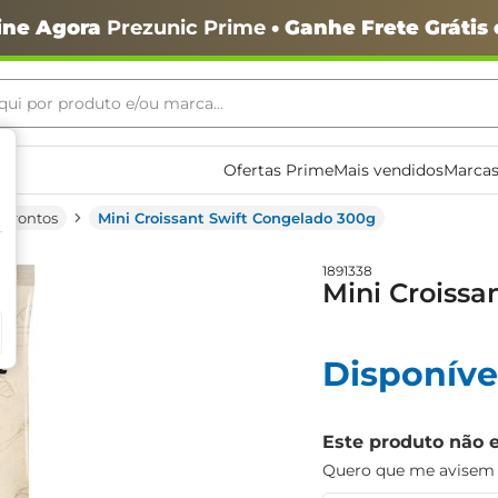
ine Agora
Prezunic Prime
• Ganhe Frete Grátis
ui por produto e/ou marca...
ais buscados
Ofertas Prime
Mais vendidos
Marcas
 Prontos
Mini Croissant Swift Congelado 300g
1891338
Mini Croissa
o
Disponíve
Este produto não 
Quero que me avisem q
igiênico