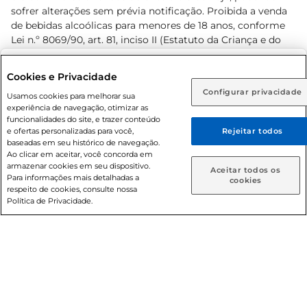
sofrer alterações sem prévia notificação. Proibida a venda
de bebidas alcoólicas para menores de 18 anos, conforme
Lei n.º 8069/90, art. 81, inciso II (Estatuto da Criança e do
Adolescente). Preços e condições exclusivos para o
www.prezunic.com.br
, podendo sofrer alterações sem aviso
Selecione sua região:
Cookies e Privacidade
prévio. O valor mínimo para as compras on-line é de R$
Configurar privacidade
Rio de Janeiro (RJ)
Goiás (GO)
Usamos cookies para melhorar sua
80,00.
experiência de navegação, otimizar as
Ou
funcionalidades do site, e trazer conteúdo
e ofertas personalizadas para você,
Rejeitar todos
Caso queira comprar online, informe como deseja receber
baseadas em seu histórico de navegação.
suas compras:
Ao clicar em aceitar, você concorda em
armazenar cookies em seu dispositivo.
© 2026 Copyright. Todos os direitos
Aceitar todos os
Para informações mais detalhadas a
Entrega em casa
Retire em Loja
cookies
reservados Prezunic.
respeito de cookies, consulte nossa
Política de Privacidade.
Cencosud Brasil Comercial SA.CNPJ sob n° 39.346.861/0350-
38 . Sediada na Av. das Nações Unidas, 12.995, 21º andar, CEP:
04.578-000, Bairro Brooklin Paulista, na cidade de São Paulo
- SP.