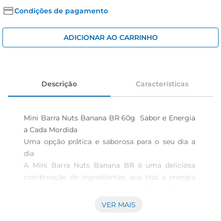
iogurte
Condições de pagamento
papel higiênico
cerveja
ADICIONAR AO CARRINHO
Descrição
Características
Mini Barra Nuts Banana BR 60g  Sabor e Energia 
a Cada Mordida

Uma opção prática e saborosa para o seu dia a 
dia  

A Mini Barra Nuts Banana BR é uma deliciosa 
combinação de ingredientes que traz a energia 
necessária para enfrentar a rotina. Com 60g, essa 
barra éperfeita para quem busca um lanche 
VER MAIS
nutritivo e saboroso, ideal para levar na bolsa ou 