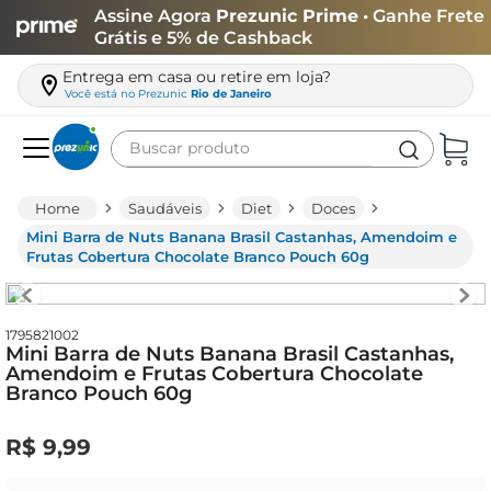
Assine Agora
Prezunic Prime
• Ganhe Frete
Grátis e 5% de Cashback
Entrega em casa ou retire em loja?
Você está no
Prezunic
Rio de Janeiro
Buscar produto
Termos mais buscados
Saudáveis
Diet
Doces
carne
Mini Barra de Nuts Banana Brasil Castanhas, Amendoim e
Frutas Cobertura Chocolate Branco Pouch 60g
leite
café
1795821002
queijo
Mini Barra de Nuts Banana Brasil Castanhas,
Amendoim e Frutas Cobertura Chocolate
arroz
Branco Pouch 60g
biscoito
R$
9
,
99
azeite