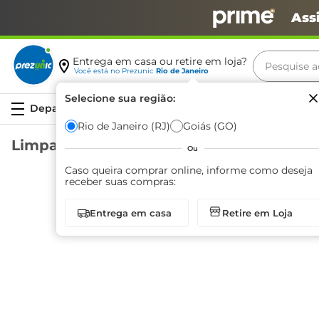
Ass
Pesquise aq
Entrega em casa ou retire em loja?
Você está no
Prezunic
Rio de Janeiro
Termos m
Selecione sua região:
Serviços
carne
Rio de Janeiro (RJ)
Goiás (GO)
Limpadores
leite
Ou
café
Caso queira comprar online, informe como deseja
receber suas compras:
queijo
Entrega em casa
Retire em Loja
biscoit
Página
1
de
0
azeite
arroz
iogurte
papel h