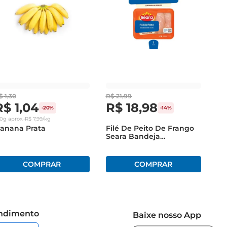
$
1
,
30
R$
21
,
99
R$
1
,
04
R$
18
,
98
-
20%
-
14%
30g
aprox.
•
R$
7
,
99
/kg
anana Prata
Filé De Peito De Frango
Seara Bandeja
Congelado 1Kg
endimento
Baixe nosso App