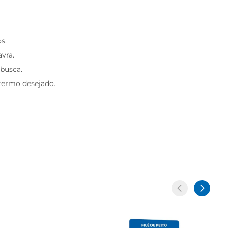
s.
avra.
 busca.
 termo desejado.