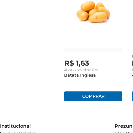
R$
1
,
63
250g
aprox.
•
R$
6
,
49
/kg
Batata Inglesa
Institucional
Prezun