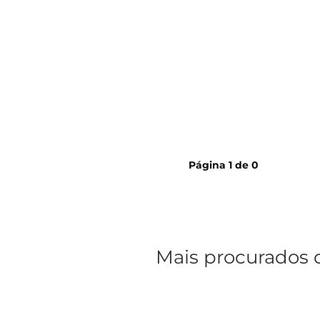
cerveja
Página
1
de
0
Mais procurados 