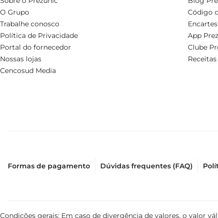
Sobre o Prezunic
Blog Pre
O Grupo
Código d
Trabalhe conosco
Encartes
Política de Privacidade
App Prez
Portal do fornecedor
Clube Pr
Nossas lojas
Receitas
Cencosud Media
Formas de pagamento
Dúvidas frequentes (FAQ)
Polí
Condições gerais: Em caso de divergência de valores, o valor v