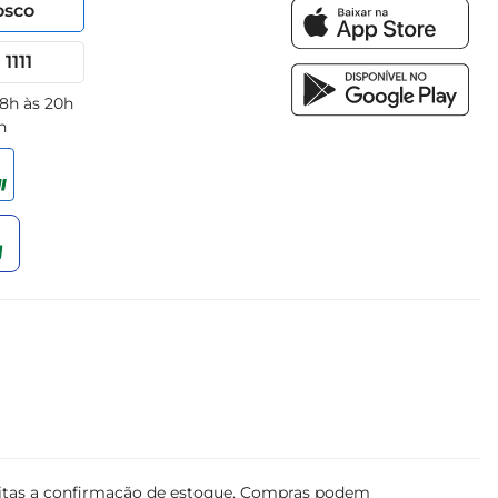
osco
1111
 8h às 20h
h
ujeitas a confirmação de estoque. Compras podem