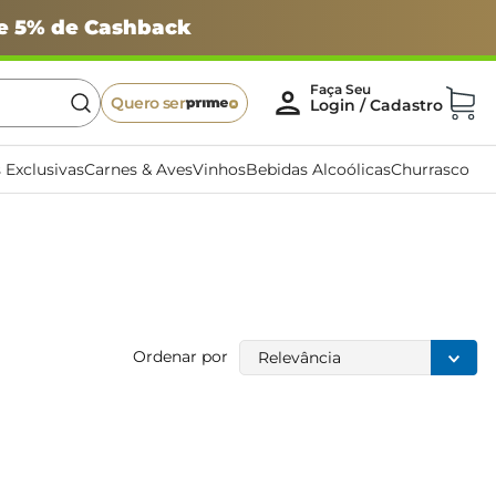
 e 5% de Cashback
Quero ser
 Exclusivas
Carnes & Aves
Vinhos
Bebidas Alcoólicas
Churrasco
Ordenar por
Relevância