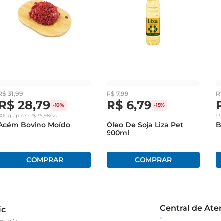
R$
31
,
99
R$
7
,
99
R
R$
28
,
79
R$
6
,
79
-
10%
-
15%
800g
aprox.
•
R$
35
,
98
/kg
1
Acém Bovino Moído
Óleo De Soja Liza Pet
B
900ml
Central de At
ic