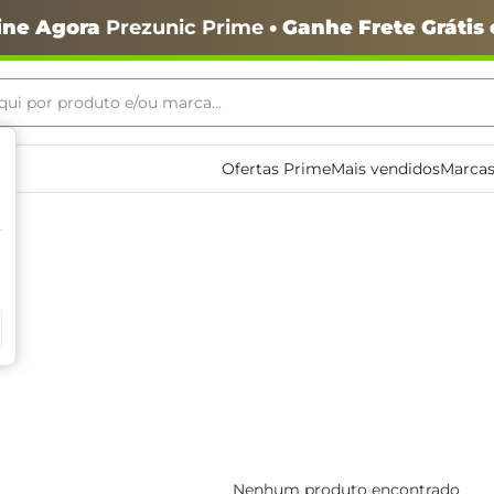
ine Agora
Prezunic Prime
• Ganhe Frete Grátis
ui por produto e/ou marca...
ais buscados
Ofertas Prime
Mais vendidos
Marcas
o
Nenhum produto encontrado
igiênico