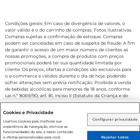
Condições gerais: Em caso de divergência de valores, o
valor válido é o do carrinho de compras. Fotos ilustrativas.
Compras sujeitas a confirmação de estoque. Compras
podem ser canceladas em caso de suspeita de fraude. A fim
de garantir o acesso de um maior número de clientes as
nossas promoções, a compra de produtos com preços
promocionais poderá ter sua quantidade limitada por
cliente. Os preços, ofertas e condições são exclusivos para
o e-commerce e válidos durante o dia de hoje, podendo
sofrer alterações sem prévia notificação. Proibida a venda
de bebidas alcoólicas para menores de 18 anos, conforme
Lei n.º 8069/90, art. 81, inciso II (Estatuto da Criança e do
Adolescente). Preços e condições exclusivos para o
www.prezunic.com.br
, podendo sofrer alterações sem aviso
Selecione sua região:
Cookies e Privacidade
prévio. O valor mínimo para as compras on-line é de R$
Configurar privacidade
Rio de Janeiro (RJ)
Goiás (GO)
Usamos cookies para melhorar sua
80,00.
experiência de navegação, otimizar as
Ou
funcionalidades do site, e trazer conteúdo
e ofertas personalizadas para você,
Rejeitar todos