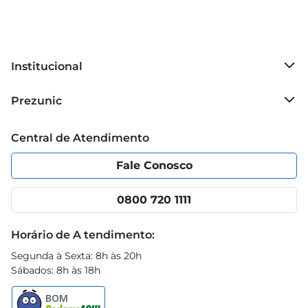
Institucional
Sobre o Prezunic
Prezunic
Grupo Cencosud
Trabalhe conosco
Blog Prezunic
Central de Atendimento
Política de Privacidade
Código de Ética
Portal do fornecedor
Encartes
Fale Conosco
Nossas lojas
App Prezunic
Cencosud Media
Clube Prezunic
0800 720 1111
Receitas
Black Friday
Horário de A tendimento:
Segunda à Sexta: 8h às 20h
Sábados: 8h às 18h