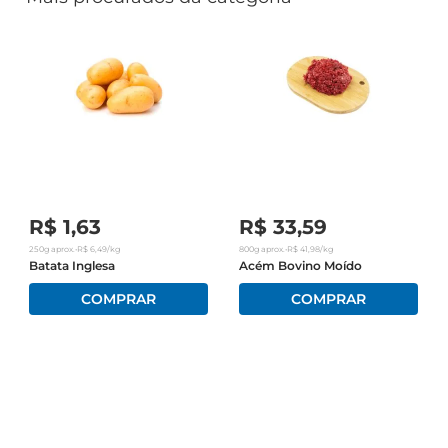
R$
1
,
63
R$
33
,
59
250g
aprox.
•
R$
6
,
49
/kg
800g
aprox.
•
R$
41
,
98
/kg
Batata Inglesa
Acém Bovino Moído