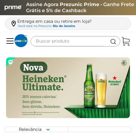
Assine Agora
Prezunic Prime
• Ganhe Frete
Grátis e 5% de Cashback
Entrega em casa ou retire em loja?
Você está no
Prezunic
Rio de Janeiro
Buscar produto
Termos mais buscados
carne
leite
café
queijo
biscoito
azeite
arroz
Relevância