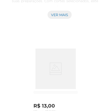
suas preparações. Com cortes selecionados, este 
produto é ideal para grelhar, assar ou preparar 
pratos sofisticados que vão impressionar sua 
VER MAIS
família e amigos. Seu sabor suculento e maciez 
garantem uma experiência gastronômica que 
agrada a todos.

Versatilidade na cozinha  

Este corte de carne é extremamente versátil, 
permitindo diversas formas de preparo. Seja em 
um jantar especial ou em um almoço do dia a 
dia, o File Mignon Suíno se adapta a diferentes 
receitas, desde um simples grelhado até pratos 
mais elaborados. Experimente combinálo com 
legumes frescos ou molhos saborosos para 
realçar ainda mais seu gosto.

Qualidade Seara  

A Seara é reconhecida pela sua dedicação em 
oferecer produtos de alta qualidade. O File 
R$
13
,
00
Mignon Suíno é cuidadosamente selecionado e 