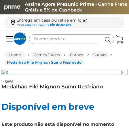
Assine Agora
Prezunic Prime
• Ganhe Frete
Grátis e 5% de Cashback
Entrega em casa ou retire em loja?
Você está no
Prezunic
Rio de Janeiro
Buscar produto
Termos mais buscados
Carnes E Aves
Carnes
Suínas
carne
Medalhão Filé Mignon Suíno Resfriado
leite
café
1458564
Medalhão Filé Mignon Suíno Resfriado
queijo
azeite
Disponível em breve
biscoito
arroz
Este produto não está disponível no momento