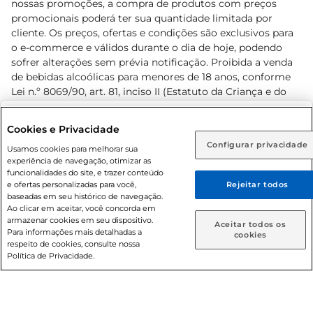
nossas promoções, a compra de produtos com preços
promocionais poderá ter sua quantidade limitada por
cliente. Os preços, ofertas e condições são exclusivos para
o e-commerce e válidos durante o dia de hoje, podendo
sofrer alterações sem prévia notificação. Proibida a venda
de bebidas alcoólicas para menores de 18 anos, conforme
Lei n.º 8069/90, art. 81, inciso II (Estatuto da Criança e do
Adolescente). Preços e condições exclusivos para o
www.prezunic.com.br
, podendo sofrer alterações sem aviso
Selecione sua região:
Cookies e Privacidade
prévio. O valor mínimo para as compras on-line é de R$
Configurar privacidade
Rio de Janeiro (RJ)
Goiás (GO)
Usamos cookies para melhorar sua
80,00.
experiência de navegação, otimizar as
Ou
funcionalidades do site, e trazer conteúdo
e ofertas personalizadas para você,
Rejeitar todos
Caso queira comprar online, informe como deseja receber
baseadas em seu histórico de navegação.
suas compras:
Ao clicar em aceitar, você concorda em
armazenar cookies em seu dispositivo.
© 2026 Copyright. Todos os direitos
Aceitar todos os
Para informações mais detalhadas a
Entrega em casa
Retire em Loja
cookies
reservados Prezunic.
respeito de cookies, consulte nossa
Política de Privacidade.