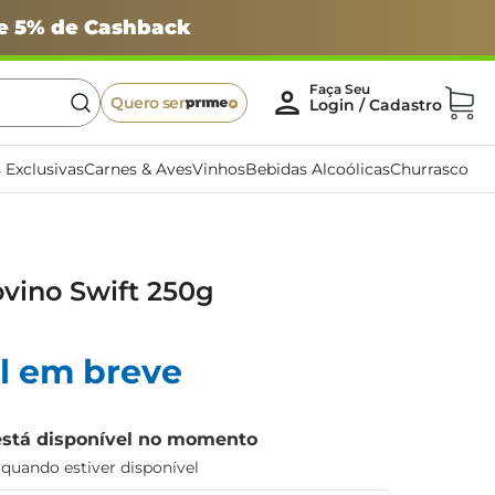
 e 5% de Cashback
Quero ser
 Exclusivas
Carnes & Aves
Vinhos
Bebidas Alcoólicas
Churrasco
vino Swift 250g
l em breve
está disponível no momento
uando estiver disponível