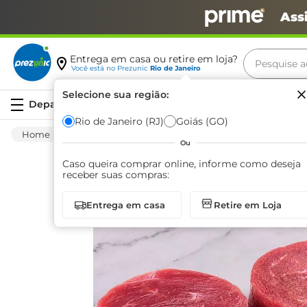
Ass
Pesquise aq
Entrega em casa ou retire em loja?
Você está no
Prezunic
Rio de Janeiro
Termos m
Selecione sua região:
Serviços
carne
Rio de Janeiro (RJ)
Goiás (GO)
Carnes E Aves
Carnes
Bovinas
Meda
leite
Ou
café
Caso queira comprar online, informe como deseja
receber suas compras:
queijo
Entrega em casa
Retire em Loja
arroz
azeite
biscoit
cerveja
iogurte