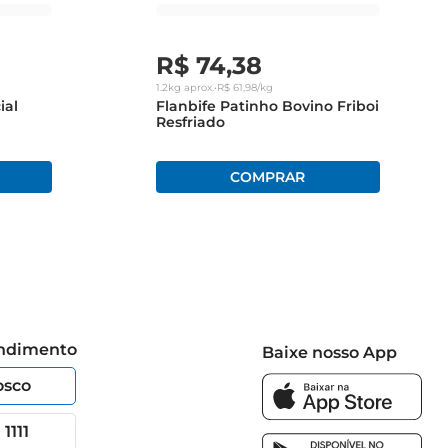
R$
74
,
38
1.2kg
aprox.
•
R$
61
,
98
/kg
ial
Flanbife Patinho Bovino Friboi
Resfriado
endimento
Baixe nosso App
osco
1111