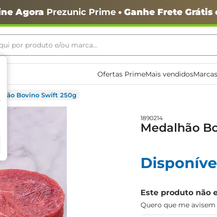
ine Agora
Prezunic Prime
• Ganhe Frete Grátis
ui por produto e/ou marca...
ais buscados
Ofertas Prime
Mais vendidos
Marcas
lhão Bovino Swift 250g
1890214
Medalhão Bo
Disponíve
o
Este produto não 
Quero que me avisem q