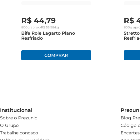
R$
44
,
79
R$
800g
aprox.
•
R$
55
,
98
/kg
800g
apro
Bife Role Lagarto Plano
Strett
Resfriado
Resfri
Institucional
Prezun
Sobre o Prezunic
Blog Pre
O Grupo
Código d
Trabalhe conosco
Encartes