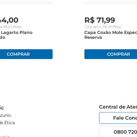
44
,
00
R$
71
,
99
x.
•
R$
54
,
99
/kg
1.2kg
aprox.
•
R$
59
,
99
/kg
o Lagarto Plano
Capa Coxão Mole Espec
ado
Reserva
Central de At
ic
zunic
Fale Con
e Ética
0800 720 