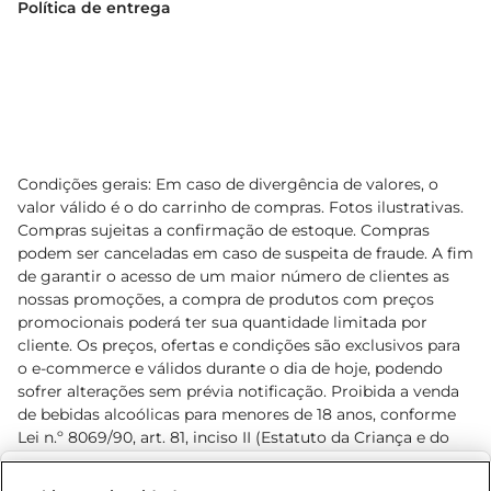
Política de entrega
Condições gerais: Em caso de divergência de valores, o
valor válido é o do carrinho de compras. Fotos ilustrativas.
Compras sujeitas a confirmação de estoque. Compras
podem ser canceladas em caso de suspeita de fraude. A fim
de garantir o acesso de um maior número de clientes as
nossas promoções, a compra de produtos com preços
promocionais poderá ter sua quantidade limitada por
cliente. Os preços, ofertas e condições são exclusivos para
o e-commerce e válidos durante o dia de hoje, podendo
sofrer alterações sem prévia notificação. Proibida a venda
de bebidas alcoólicas para menores de 18 anos, conforme
Lei n.º 8069/90, art. 81, inciso II (Estatuto da Criança e do
Adolescente). Preços e condições exclusivos para o
www.prezunic.com.br
, podendo sofrer alterações sem aviso
Selecione sua região: