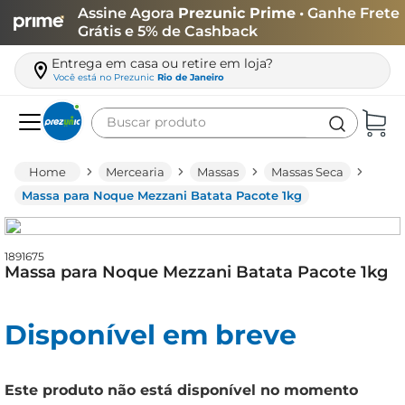
Assine Agora
Prezunic Prime
• Ganhe Frete
Grátis e 5% de Cashback
Entrega em casa ou retire em loja?
Você está no
Prezunic
Rio de Janeiro
Buscar produto
Termos mais buscados
Mercearia
Massas
Massas Seca
carne
Massa para Noque Mezzani Batata Pacote 1kg
leite
café
1891675
Massa para Noque Mezzani Batata Pacote 1kg
queijo
arroz
Disponível em breve
azeite
biscoito
Este produto não está disponível no momento