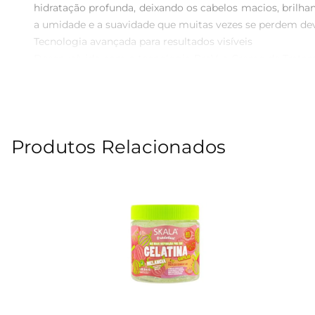
hidratação profunda, deixando os cabelos macios, brilhant
a umidade e a suavidade que muitas vezes se perdem devi
Tecnologia avançada para resultados visíveis  

Desenvolvido com a tecnologia ProV, o Creme de Trata
é simples e prática, permitindo que você inclua esse tr
agir por alguns minutos e enxaguar. Os resultados são cab
Especificações e características  

O produto vem em uma embalagem de 270ml, prática e fác
Produtos Relacionados
pelos fios. É importante armazenálo em local fresco e s
cuidado especial para seus cabelos, promovendo saúde e