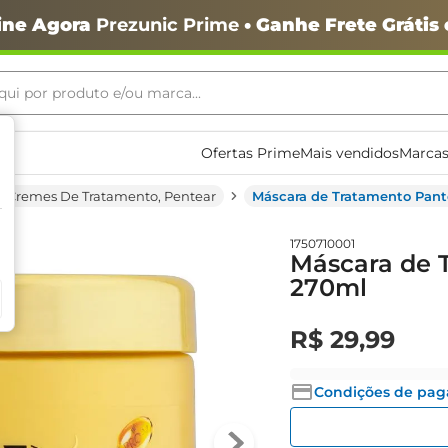
ine Agora
Prezunic Prime
• Ganhe Frete Grátis
ui por produto e/ou marca...
ais buscados
Ofertas Prime
Mais vendidos
Marcas
Cremes De Tratamento, Pentear
Máscara de Tratamento Pant
1750710001
Máscara de 
270ml
R$
29
,
99
o
Condições de pa