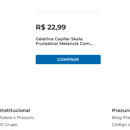
R$
22
,
99
Gelatina Capilar Skala
Frutástica! Melancia Com
Proteção Térmica 550g
Institucional
Prezun
Sobre o Prezunic
Blog Pre
O Grupo
Código d