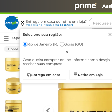
Ass
Pesquise aq
Entrega em casa ou retire em loja?
Você está no
Prezunic
Rio de Janeiro
Termos m
Selecione sua região:
Serviços
carne
Rio de Janeiro (RJ)
Goiás (GO)
Higiene E Beleza
Cuidado Com O Cabelo
leite
Ou
café
Caso queira comprar online, informe como deseja
receber suas compras:
queijo
Entrega em casa
Retire em Loja
arroz
azeite
biscoit
cerveja
iogurte