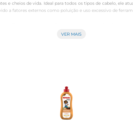
es e cheios de vida. Ideal para todos os tipos de cabelo, ele atu
do a fatores externos como poluição e uso excessivo de ferrame
mento Pantene penetra profundamente nas camadas do cabelo, 
atamento na sua rotina de cuidados capilares. Basta aplicaruma 
VER MAIS
elos mais fortes e saudáveis desde a primeira aplicação.

il de manusear. Sua textura cremosa e leve facilita a aplica
eco, longe da luz direta do sol, para preservar suas propried
 beleza em cada uso.