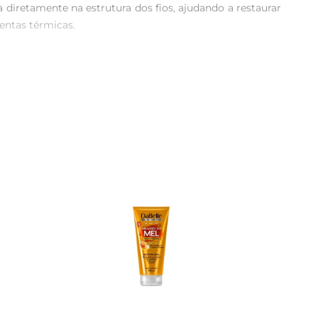
a diretamente na estrutura dos fios, ajudando a restaurar 
ntas térmicas.

promovendo uma hidratação duradoura. A sua aplicação 
quantidade generosa nos cabelos limpos e úmidos, deixar 
ção, permitindo que o produto se espalhe uniformemente 
ades. Com o Creme de TratamentoPantene, você garante um 