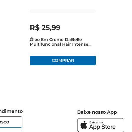
R$
25
,
99
Óleo Em Creme DaBelle
Multifuncional Hair Intense
Milagres Do Mel Bisnaga
190ml
endimento
Baixe nosso App
osco