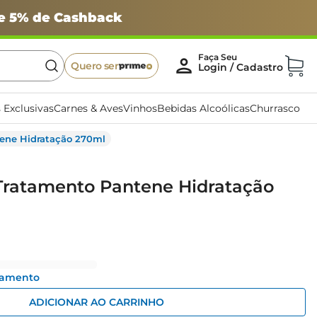
 e 5% de Cashback
Quero ser
 Exclusivas
Carnes & Aves
Vinhos
Bebidas Alcoólicas
Churrasco
ene Hidratação 270ml
Tratamento Pantene Hidratação
gamento
ADICIONAR AO CARRINHO