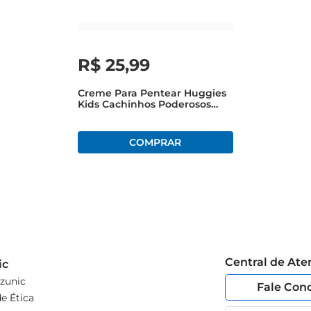
R$
25
,
99
Creme Para Pentear Huggies
Kids Cachinhos Poderosos
Frasco 360ml
Central de At
ic
zunic
Fale Con
e Ética