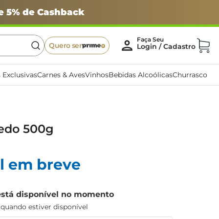
 e 5% de Cashback
Quero ser
 Exclusivas
Carnes & Aves
Vinhos
Bebidas Alcoólicas
Churrasco
edo 500g
l em breve
está disponível no momento
uando estiver disponível