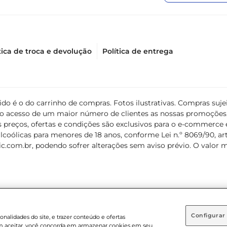
tica de troca e devolução
Política de entrega
álido é o do carrinho de compras. Fotos ilustrativas. Compras s
ir o acesso de um maior número de clientes as nossas promoçõe
 preços, ofertas e condições são exclusivos para o e-commerce e
coólicas para menores de 18 anos, conforme Lei n.º 8069/90, art. 
c.com.br
, podendo sofrer alterações sem aviso prévio. O valor 
Configurar
nalidades do site, e trazer conteúdo e ofertas
 em aceitar, você concorda em armazenar cookies em seu