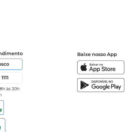
endimento
Baixe nosso App
osco
1111
 8h às 20h
h