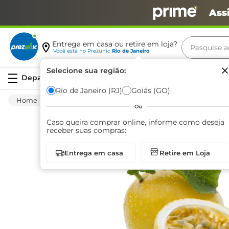
Ass
Pesquise aq
Entrega em casa ou retire em loja?
Você está no
Prezunic
Rio de Janeiro
Termos m
Selecione sua região:
Serviços
carne
Rio de Janeiro (RJ)
Goiás (GO)
Hortifruti
Fruta
Fresca
Maracujá Az
leite
Ou
café
Caso queira comprar online, informe como deseja
receber suas compras:
queijo
Entrega em casa
Retire em Loja
biscoit
azeite
arroz
iogurte
papel h