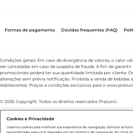
Formas de pagamento
Dúvidas frequentes (FAQ)
Polí
Condições gerais: Em caso de divergência de valores, o valor v
ser canceladas em caso de suspeita de fraude. A fim de garant
promocionais poderá ter sua quantidade limitada por cliente. Os
alterações sem prévia notificação. Proibida a venda de bebidas al
Adolescente). Preços e condições exclusivos para o
www.prezuni
© 2026 Copyright. Todos os direitos reservados Prezunic.
Cookies e Privacidade
Usamos cookies para melhorar sua experiência de navegação, otimizar as funcio
personalizadas para você, baseadas em seu histórico de navegação. Ao clicar