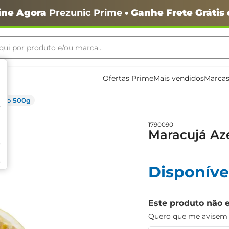
ine Agora
Prezunic Prime
• Ganhe Frete Grátis
ui por produto e/ou marca...
ais buscados
Ofertas Prime
Mais vendidos
Marcas
edo 500g
1790090
Maracujá Az
o
Disponíve
Este produto não 
Quero que me avisem q
igiênico