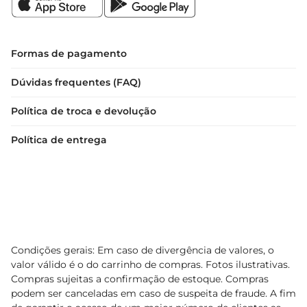
pode ser consumida fresca ou utilizada em 
preparações, garantindo sempre frescor e 
qualidade.

Formas de pagamento
Dicas de uso  

Dúvidas frequentes (FAQ)
Para aproveitar ao máximo o sabor do maracujá 
Política de troca e devolução
azedo, experimente combinálo com ingredientes 
como hortelã, gengibre ou até mesmo chocolate. 
Política de entrega
Essas combinações podem resultar em pratos e 
bebidas surpreendentes, que vão agradar atodos. 
Além disso, o maracujá azedo é uma ótima opção 
para quem busca uma alternativa natural e 
saborosa para adoçar suas receitas,substituindo 
açúcares refinados.

Condições gerais: Em caso de divergência de valores, o
Com o maracujá azedo, você traz um pedaço do 
valor válido é o do carrinho de compras. Fotos ilustrativas.
Brasil para sua mesa, enriquecendo suas refeições 
Compras sujeitas a confirmação de estoque. Compras
podem ser canceladas em caso de suspeita de fraude. A fim
com sabor e saúde.