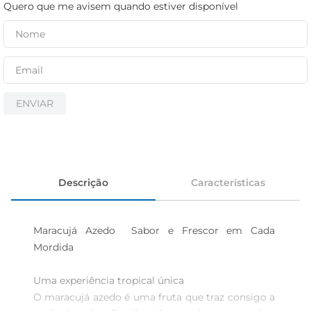
cerveja
Quero que me avisem quando estiver disponível
iogurte
papel higiênico
ENVIAR
Descrição
Características
Maracujá Azedo  Sabor e Frescor em Cada 
Mordida

Uma experiência tropical única  

O maracujá azedo é uma fruta que traz consigo a 