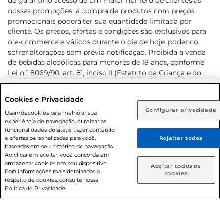
de garantir o acesso de um maior número de clientes as
nossas promoções, a compra de produtos com preços
promocionais poderá ter sua quantidade limitada por
cliente. Os preços, ofertas e condições são exclusivos para
o e-commerce e válidos durante o dia de hoje, podendo
sofrer alterações sem prévia notificação. Proibida a venda
de bebidas alcoólicas para menores de 18 anos, conforme
Lei n.º 8069/90, art. 81, inciso II (Estatuto da Criança e do
Adolescente). Preços e condições exclusivos para o
www.prezunic.com.br
, podendo sofrer alterações sem aviso
Selecione sua região:
Cookies e Privacidade
prévio. O valor mínimo para as compras on-line é de R$
Configurar privacidade
Rio de Janeiro (RJ)
Goiás (GO)
Usamos cookies para melhorar sua
80,00.
experiência de navegação, otimizar as
Ou
funcionalidades do site, e trazer conteúdo
e ofertas personalizadas para você,
Rejeitar todos
Caso queira comprar online, informe como deseja receber
baseadas em seu histórico de navegação.
suas compras:
Ao clicar em aceitar, você concorda em
armazenar cookies em seu dispositivo.
© 2026 Copyright. Todos os direitos
Aceitar todos os
Para informações mais detalhadas a
Entrega em casa
Retire em Loja
cookies
reservados Prezunic.
respeito de cookies, consulte nossa
Política de Privacidade.