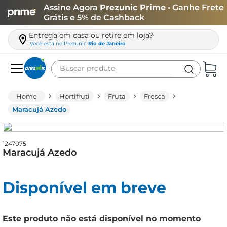
Assine Agora
Prezunic Prime
• Ganhe Frete
Grátis e 5% de Cashback
Entrega em casa ou retire em loja?
Você está no
Prezunic
Rio de Janeiro
Buscar produto
Termos mais buscados
Hortifruti
Fruta
Fresca
carne
Maracujá Azedo
leite
café
1247075
Maracujá Azedo
queijo
arroz
Disponível em breve
biscoito
azeite
Este produto não está disponível no momento