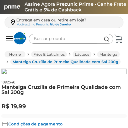
Assine Agora
Prezunic Prime
• Ganhe Frete
Grátis e 5% de Cashback
Entrega em casa ou retire em loja?
Você está no
Prezunic
Rio de Janeiro
Buscar produto
Termos mais buscados
Frios E Laticínios
Lácteos
Manteiga
carne
Manteiga Cruzília de Primeira Qualidade com Sal 200g
leite
café
1892546
Manteiga Cruzília de Primeira Qualidade com
queijo
Sal 200g
azeite
R$
19
,
99
biscoito
arroz
Condições de pagamento