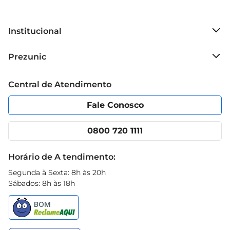
Institucional
Sobre o Prezunic
Prezunic
Grupo Cencosud
Trabalhe conosco
Blog Prezunic
Central de Atendimento
Política de Privacidade
Código de Ética
Portal do fornecedor
Encartes
Fale Conosco
Nossas lojas
App Prezunic
Cencosud Media
Clube Prezunic
0800 720 1111
Receitas
Black Friday
Horário de A tendimento:
Segunda à Sexta: 8h às 20h
Sábados: 8h às 18h