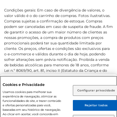
Condições gerais: Em caso de divergência de valores, o
valor válido é o do carrinho de compras. Fotos ilustrativas.
Compras sujeitas a confirmação de estoque. Compras
podem ser canceladas em caso de suspeita de fraude. A fim
de garantir o acesso de um maior número de clientes as
nossas promoções, a compra de produtos com preços
promocionais poderá ter sua quantidade limitada por
cliente. Os preços, ofertas e condições são exclusivos para
o e-commerce e válidos durante o dia de hoje, podendo
sofrer alterações sem prévia notificação. Proibida a venda
de bebidas alcoólicas para menores de 18 anos, conforme
Lei n.º 8069/90, art. 81, inciso II (Estatuto da Criança e do
Adolescente). Preços e condições exclusivos para o
www.prezunic.com.br
, podendo sofrer alterações sem aviso
Selecione sua região:
Cookies e Privacidade
prévio. O valor mínimo para as compras on-line é de R$
Configurar privacidade
Rio de Janeiro (RJ)
Goiás (GO)
Usamos cookies para melhorar sua
80,00.
experiência de navegação, otimizar as
Ou
funcionalidades do site, e trazer conteúdo
e ofertas personalizadas para você,
Rejeitar todos
Caso queira comprar online, informe como deseja receber
baseadas em seu histórico de navegação.
suas compras:
Ao clicar em aceitar, você concorda em