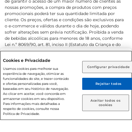
de garantir o acesso de um maior número de clientes as
nossas promoções, a compra de produtos com preços
promocionais poderá ter sua quantidade limitada por
cliente. Os preços, ofertas e condições são exclusivos para
o e-commerce e válidos durante o dia de hoje, podendo
sofrer alterações sem prévia notificação. Proibida a venda
de bebidas alcoólicas para menores de 18 anos, conforme
Lei n.º 8069/90, art. 81, inciso II (Estatuto da Criança e do
Adolescente). Preços e condições exclusivos para o
www.prezunic.com.br
, podendo sofrer alterações sem aviso
Selecione sua região:
Cookies e Privacidade
prévio. O valor mínimo para as compras on-line é de R$
Configurar privacidade
Rio de Janeiro (RJ)
Goiás (GO)
Usamos cookies para melhorar sua
80,00.
experiência de navegação, otimizar as
Ou
funcionalidades do site, e trazer conteúdo
e ofertas personalizadas para você,
Rejeitar todos
Caso queira comprar online, informe como deseja receber
baseadas em seu histórico de navegação.
suas compras:
Ao clicar em aceitar, você concorda em
armazenar cookies em seu dispositivo.
© 2026 Copyright. Todos os direitos
Aceitar todos os
Para informações mais detalhadas a
Entrega em casa
Retire em Loja
cookies
reservados Prezunic.
respeito de cookies, consulte nossa
Política de Privacidade.