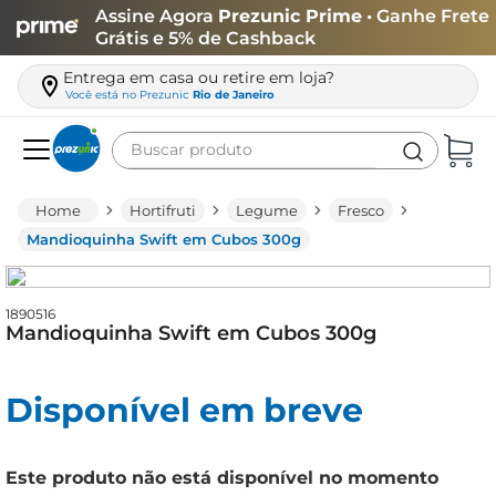
Assine Agora
Prezunic Prime
• Ganhe Frete
Grátis e 5% de Cashback
Entrega em casa ou retire em loja?
Você está no
Prezunic
Rio de Janeiro
Buscar produto
Termos mais buscados
Hortifruti
Legume
Fresco
carne
Mandioquinha Swift em Cubos 300g
leite
café
1890516
Mandioquinha Swift em Cubos 300g
queijo
arroz
Disponível em breve
azeite
biscoito
Este produto não está disponível no momento