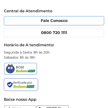
Grupo Cencosud
Trabalhe conosco
Blog Prezunic
Central de Atendimento
Política de Privacidade
Código de Ética
Portal do fornecedor
Encartes
Fale Conosco
Nossas lojas
App Prezunic
Cencosud Media
Clube Prezunic
0800 720 1111
Receitas
Black Friday
Horário de A tendimento:
Segunda à Sexta: 8h às 20h
Sábados: 8h às 18h
Baixe nosso App