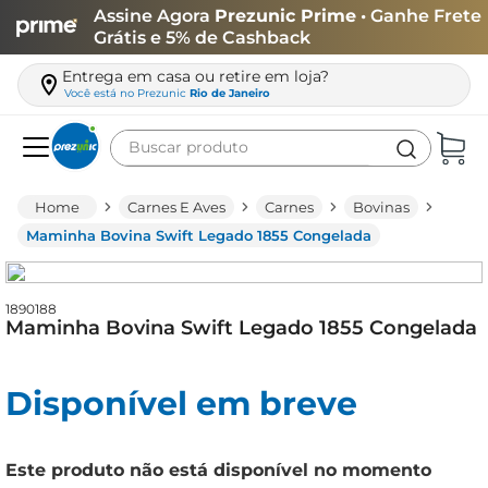
Assine Agora
Prezunic Prime
• Ganhe Frete
Grátis e 5% de Cashback
Entrega em casa ou retire em loja?
Você está no
Prezunic
Rio de Janeiro
Buscar produto
Termos mais buscados
Carnes E Aves
Carnes
Bovinas
carne
Maminha Bovina Swift Legado 1855 Congelada
leite
café
1890188
Maminha Bovina Swift Legado 1855 Congelada
queijo
arroz
Disponível em breve
biscoito
azeite
Este produto não está disponível no momento