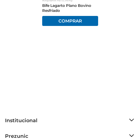
800g
aprox.
•
R$
52
,
99
/kg
Bife Lagarto Plano Bovino
Resfriado
Institucional
Sobre o Prezunic
Prezunic
Grupo Cencosud