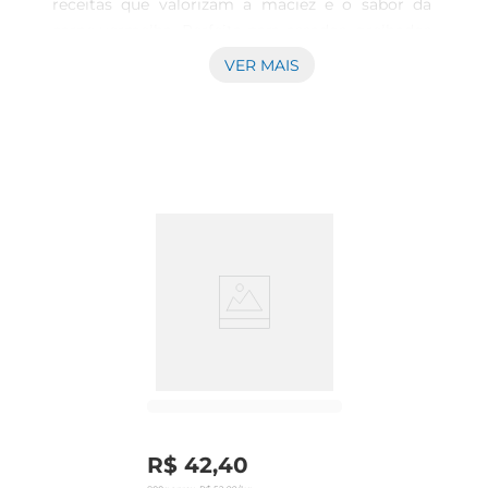
receitas que valorizam a maciez e o sabor da 
carne vermelha. Perfeita para assados, grelhados 
ou preparo na churrasqueira, atende aqueles que 
VER MAIS
buscam sabor equilibrado e textura suculenta. 
Origem e qualidade Integrando a linha Legado 
1855 da marca Swift, esta maminha enfatiza 
qualidade e tradição, com processosque 
garantem a conservação e o frescor do produto 
mesmo após o congelamento. Esse cuidado 
contribui para a manutenção das características 
naturais da carne e facilidade no armazenamento.
R$
42
,
40