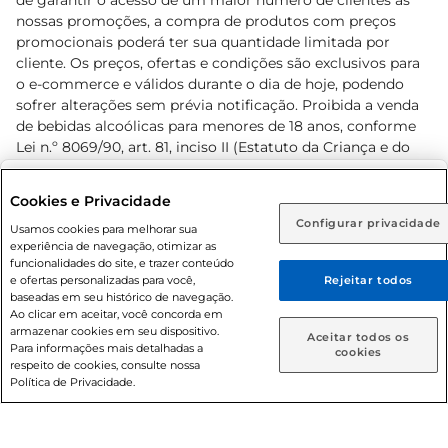
de garantir o acesso de um maior número de clientes as
nossas promoções, a compra de produtos com preços
promocionais poderá ter sua quantidade limitada por
cliente. Os preços, ofertas e condições são exclusivos para
o e-commerce e válidos durante o dia de hoje, podendo
sofrer alterações sem prévia notificação. Proibida a venda
de bebidas alcoólicas para menores de 18 anos, conforme
Lei n.º 8069/90, art. 81, inciso II (Estatuto da Criança e do
Adolescente). Preços e condições exclusivos para o
www.prezunic.com.br
, podendo sofrer alterações sem aviso
Selecione sua região:
Cookies e Privacidade
prévio. O valor mínimo para as compras on-line é de R$
Configurar privacidade
Rio de Janeiro (RJ)
Goiás (GO)
Usamos cookies para melhorar sua
80,00.
experiência de navegação, otimizar as
Ou
funcionalidades do site, e trazer conteúdo
e ofertas personalizadas para você,
Rejeitar todos
Caso queira comprar online, informe como deseja receber
baseadas em seu histórico de navegação.
suas compras:
Ao clicar em aceitar, você concorda em
armazenar cookies em seu dispositivo.
© 2026 Copyright. Todos os direitos
Aceitar todos os
Para informações mais detalhadas a
Entrega em casa
Retire em Loja
cookies
reservados Prezunic.
respeito de cookies, consulte nossa
Política de Privacidade.